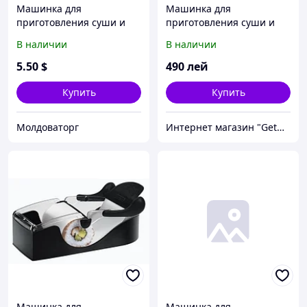
Машинка для
Машинка для
приготовления суши и
приготовления суши и
роллов Perfect Roll-Sushi
роллов Instant Roll
В наличии
В наличии
5
.50
$
490
лей
Купить
Купить
Молдоваторг
Интернет магазин "GetGift"
Машинка для
Машинка для