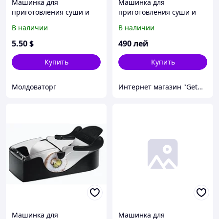
Машинка для
Машинка для
приготовления суши и
приготовления суши и
роллов Perfect Roll-Sushi
роллов Instant Roll
В наличии
В наличии
5
.50
$
490
лей
Купить
Купить
Молдоваторг
Интернет магазин "GetGift"
Машинка для
Машинка для