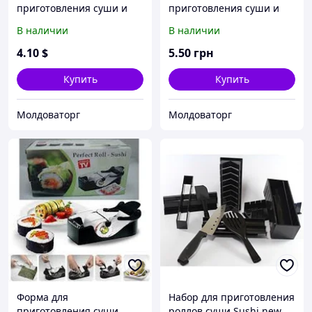
приготовления суши и
приготовления суши и
роллов Perfect Roll
роллов Perfect Roll-Sushi
В наличии
В наличии
(Instant Roll)
4
.10
$
5
.50
грн
Купить
Купить
Молдоваторг
Молдоваторг
Форма для
Набор для приготовления
приготовления суши
роллов суши Sushi new