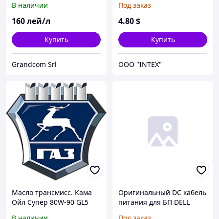
В наличии
Под заказ
провода, (2x1мм), прямой
штекер (от БП к ноутбуку)
160
лей/л
4
.80
$
Купить
Купить
Grandcom Srl
OOO "INTEX"
Масло трансмисс. Кама
Оригинальный DC кабель
Ойл Супер 80W-90 GL5
питания для БП DELL
(ТАД-17и) (Канистра 1л)
SLIM 90W 7.4x5.0мм+1pin
В наличии
Под заказ