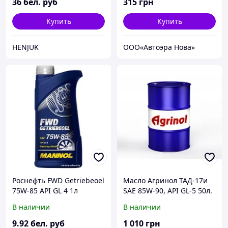
36
бел. руб
315
грн
Купить
Купить
HENJUK
ООО«Автоэра Нова»
Роснефть FWD Getriebeoel
Масло Агринол ТАД-17и
75W-85 API GL 4 1л
SAE 85W-90, API GL-5 50л.
В наличии
В наличии
9
.92
бел. руб
1 010
грн