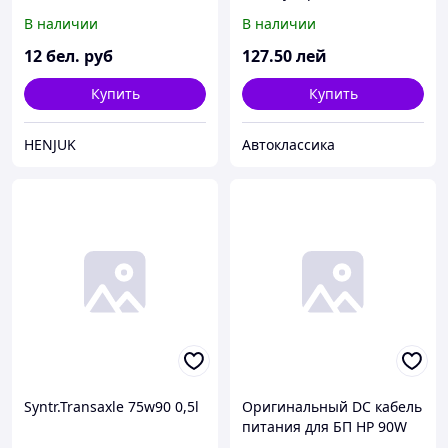
(ТАД-17и) (Канистра 3л)
В наличии
В наличии
12
бел. руб
127
.50
лей
Купить
Купить
HENJUK
Автоклассика
Syntr.Transaxle 75w90 0,5l
Оригинальный DC кабель
питания для БП HP 90W
(4.75мм+4.2мм)*1.6мм, 2