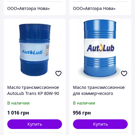
ООО«Автоэра Нова»
ООО«Автоэра Нова»
Масло трансмиссионное
Масло трансмиссионное
AutoLub Trans KP 80W-90
для коммерческого
API GL-4 208л. 20
транспорта Autolub
В наличии
В наличии
ТАД-17И (I) (85W-90), GL-5,
208 л 20
1 016
грн
956
грн
Купить
Купить