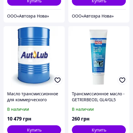
Купить
Купить
ООО«Автоэра Нова»
ООО«Автоэра Нова»
Масло трансмиссионное
Трансмиссионное масло -
для коммерческого
GETRIRBEOIL GL4/GL5
транспорта Autolub
80W-90 0.25 л.
В наличии
В наличии
ТАД-17И (I) (85W-90), GL-5,
208 л
10 479
грн
260
грн
Купить
Купить