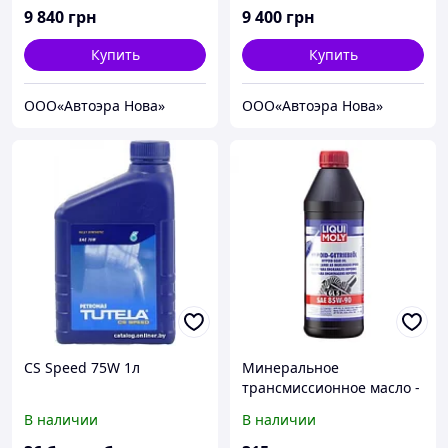
9 840
грн
9 400
грн
Купить
Купить
ООО«Автоэра Нова»
ООО«Автоэра Нова»
CS Speed 75W 1л
Минеральное
трансмиссионное масло -
Hypoid-Getriebeol SAE
В наличии
В наличии
85W-90 (GL5) 1 л.