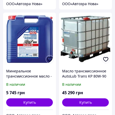
ООО«Автоэра Нова»
ООО«Автоэра Нова»
Минеральное
Масло трансмиссионное
трансмиссионное масло -
AutoLub Trans KP 80W-90
Hypoid-Getriebeoil SAE
API GL-4 208л. 1000
В наличии
В наличии
80W-90 (GL5) 20 л.
5 745
грн
45 290
грн
Купить
Купить