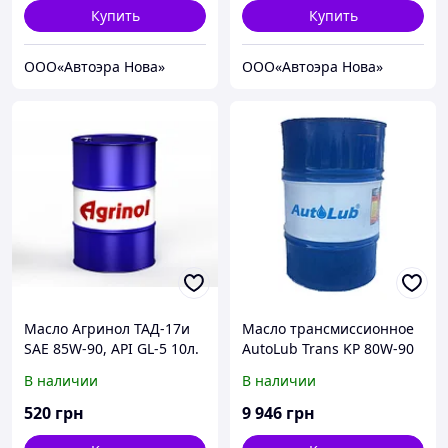
Купить
Купить
ООО«Автоэра Нова»
ООО«Автоэра Нова»
Масло Агринол ТАД-17и
Масло трансмиссионное
SAE 85W-90, API GL-5 10л.
AutoLub Trans KP 80W-90
API GL-4 208л.
В наличии
В наличии
520
грн
9 946
грн