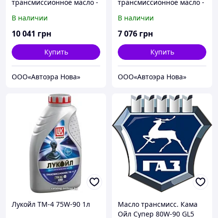
трансмиссионное масло -
трансмиссионное масло -
Hochleistungs-Getriebeoil
Hypoid-Geriebeol TDL SAE
В наличии
В наличии
SAE 75W-90 GL 4+ 20 л.
75W-90 TS GL4/5 20 л.
10 041
грн
7 076
грн
Купить
Купить
ООО«Автоэра Нова»
ООО«Автоэра Нова»
Лукойл ТМ-4 75W-90 1л
Масло трансмисс. Кама
Ойл Супер 80W-90 GL5