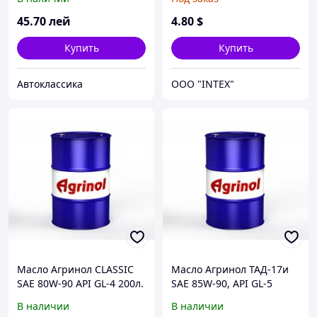
внутри, 3 провода
(2x1мм+1x0.75мм),
45
.70
лей
4
.80
$
прямой штекер (от БП к
ноутбуку)
Купить
Купить
Автоклассика
OOO "INTEX"
Масло Агринол CLASSIC
Масло Агринол ТАД-17и
SAE 80W-90 API GL-4 200л.
SAE 85W-90, API GL-5
200л.
В наличии
В наличии