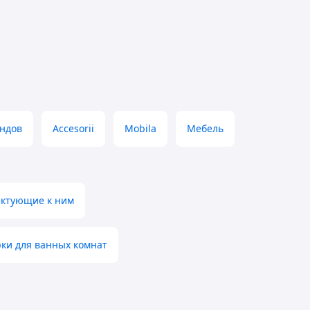
ендов
Accesorii
Mobila
Мебель
ектующие к ним
рки для ванных комнат