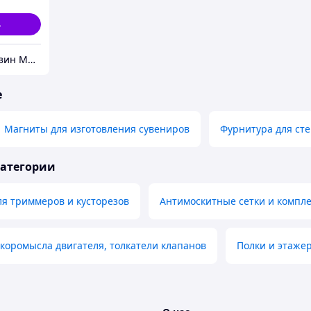
ь
Интернет магазин Мир стендов. Товары из Украины
е
Магниты для изготовления сувениров
Фурнитура для ст
категории
ля триммеров и кусторезов
Антимоскитные сетки и компл
 коромысла двигателя, толкатели клапанов
Полки и этаже