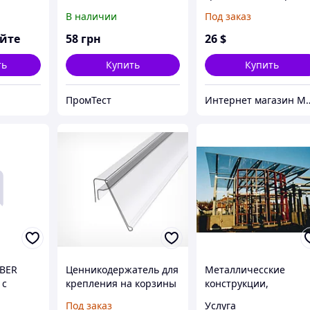
универсальное
из металлических
В наличии
Под заказ
крепление с намоткой.
прутьев
яйте
58
грн
26
$
ть
Купить
Купить
ПромТест
Интернет магазин Мир сте
ABER
Ценникодержатель для
Металличесские
 с
крепления на корзины
конструкции,
м
из металлических
производство
Под заказ
Услуга