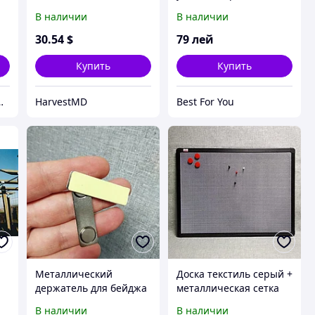
коромысла МКШ жатки
Best
В наличии
В наличии
(H86917), JD900
30
.54
$
79
лей
Купить
Купить
ндов. Товары из Украины
HarvestMD
Best For You
Металлический
Доска текстиль серый +
держатель для бейджа
металлическая сетка
неодимовый
(рамка черная) ТОВ
В наличии
В наличии