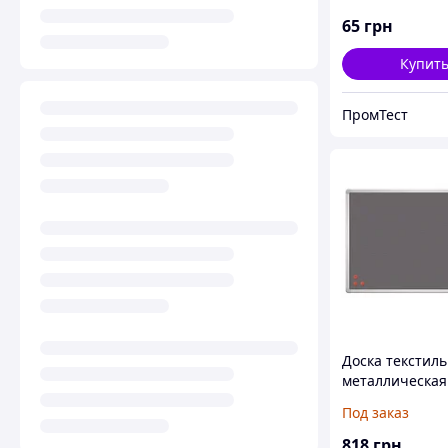
креплением (ч
65
грн
Купит
ПромТест
Доска текстиль
металлическая
(рамка серая) 
Под заказ
Україна"
818
грн