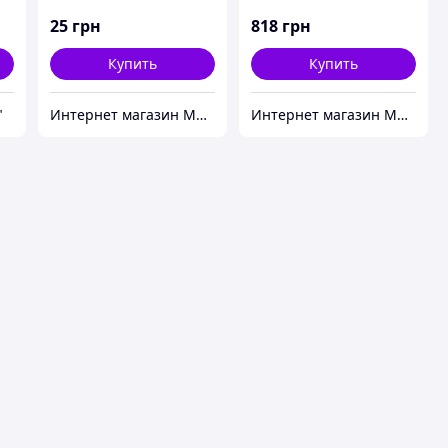
"2х3 Україна"
25
грн
818
грн
Купить
Купить
"
Интернет магазин Мир стендов. Товары из Украины
Интернет магазин Мир стендов. Товары из Украины