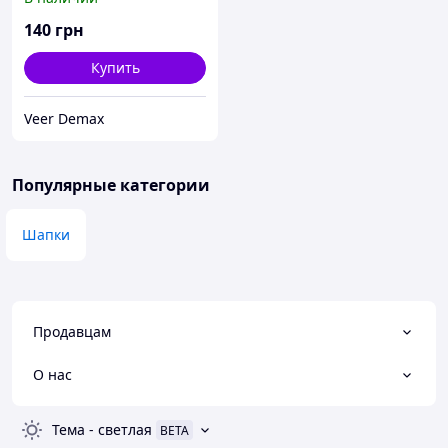
Подходит под любой вид
верхней одежды.
140
грн
Купить
Veer Demax
Популярные категории
Шапки
Продавцам
О нас
Тема
-
светлая
BETA