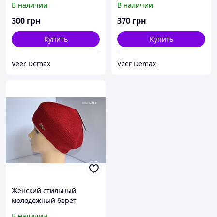
В наличии
В наличии
вязаным подкладом .
шерстяной пряжи.Очень
мягкая .
300
грн
370
грн
Купить
Купить
Veer Demax
Veer Demax
Женский стильный
молодежный берет.
Большая цветовая гамма.
В наличии