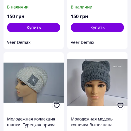
MARS. С широким
MARS. С двойным
В наличии
В наличии
отворотом. .
вязаным подкладом .
150
грн
150
грн
Купить
Купить
Veer Demax
Veer Demax
Молодежная коллекция
Молодежная модель
шапки. Турецкая пряжа
кошечка.Выполнена
MARS. С двойным
новой из итальянской