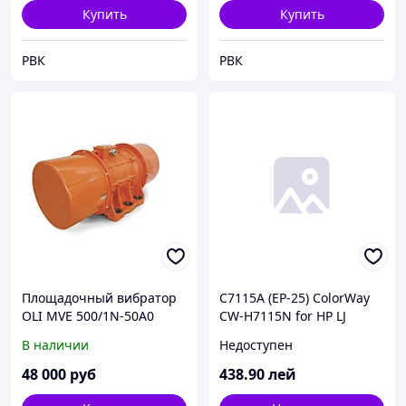
Купить
Купить
РВК
РВК
Площадочный вибратор
C7115A (EP-25) ColorWay
OLI MVE 500/1N-50A0
CW-H7115N for HP LJ
(MVE 500/1)
1000/1005/1200/1200N/12
В наличии
Недоступен
00SE/1220/1220SE/3300MF
P/3310/3320MFP/3320NMF
48 000
руб
438
.90
лей
P/3330MFP/3380; Canon