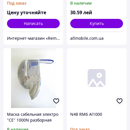
Под заказ
В наличии
W530/ L430 (10.8V/
4400mAh) оригинал
Цену уточняйте
30
.59
лей
Написать
Купить
Интернет-магазин «Rem-elektronik»
allmobile.com.ua
Маска сабельная электро
N48 RM6 Al1000
"СЕ" 1000N разборная
В наличии
Под заказ