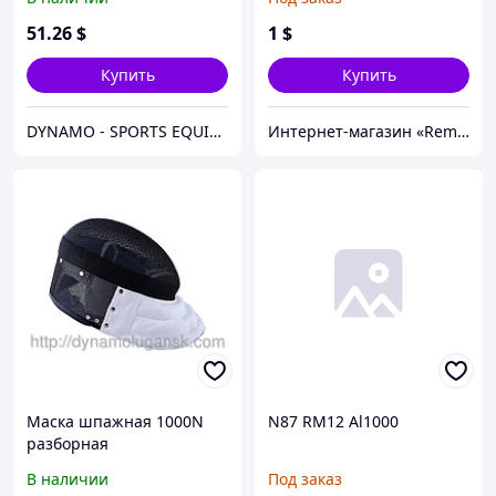
51
.26
$
1
$
Купить
Купить
DYNAMO - SPORTS EQUIPMENT CENTER
Интернет-магазин «Rem-elektronik»
Маска шпажная 1000N
N87 RM12 Al1000
разборная
В наличии
Под заказ