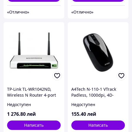
«Отлично»
«Отлично»
TP-Link TL-WR1042ND,
A4Tech N-110-1 VTrack
Wireless N Router 4-port
Padless, 1000dpi, 4D-
10/100/1000Mbit,
Wheel, 8-Gestures,
Недоступен
Недоступен
300Mbps/2.4Ghz,
GlosyBlack, USB
2xDetachable Antena, USB
1 276
.80
лей
155
.40
лей
2.0
Написать
Написать