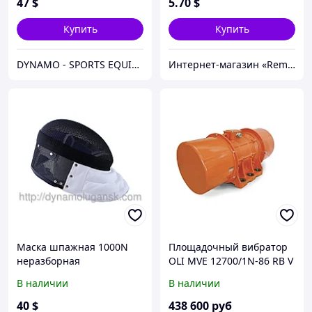
47
$
5
.70
$
Купить
Купить
DYNAMO - SPORTS EQUIPMENT CENTER
Интернет-магазин «Rem-elektronik»
Маска шпажная 1000N
Площадочный вибратор
неразборная
OLI MVE 12700/1N-86 RB V
В наличии
В наличии
40
$
438 600
руб