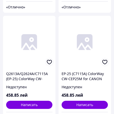
«Отлично»
«Отлично»
Q2613A/Q2624A/C7115A
EP-25 (C7115A) ColorWay
(EP-25) ColorWay CW-
CW-CEP25M for CANON
H15/13/24N for HP LJ
LBP-1210, HP LJ
Недоступен
Недоступен
1000/1005/1200/1200N/12
1000/1005/1200/1200N/12
00SE/1220/1220SE/3300MF
00SE/1220/1220SE/3300MF
458
.85
лей
458
.85
лей
P/3310/3320MFP/3320NMF
P/3310/3320MFP/3320NMF
P/3330MFP/3380/1300/
P/3330MFP/3380, black,
Написать
Написать