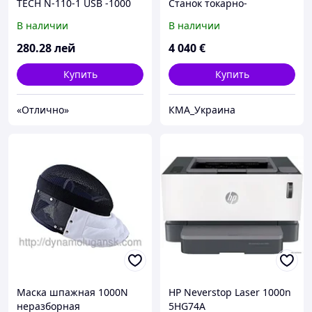
TECH N-110-1 USB -1000
Cтанок токарно-
dpi V-Track Glosy/black
винторезный
В наличии
В наличии
280
.28
лей
4 040
€
Купить
Купить
«Отлично»
КМА_Украина
Маска шпажная 1000N
HP Neverstop Laser 1000n
неразборная
5HG74A