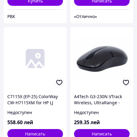
LBP-1210, 2.500p
Купить
Написать
РВК
«Отлично»
C7115X (EP-25) ColorWay
A4Tech G3-230N VTrack
CW-H7115XM for HP LJ
Wireless, UltraRange -
1000/1005/1200/1200N/12
10m, 2.4GHz, 1000dpi,
Недоступен
Недоступен
00SE/1220/1220SE/3300MF
Black, USB
P/3310/3320MFP/3320NMF
558
.60
лей
259
.35
лей
P/3330MFP/3380; Canon
LBP-1210, 3.500
Написать
Написать