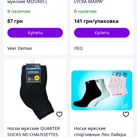
мужские MIZUNO (
LYCRA МАХРА"
плотные, усиленная
В наличии
В наличии
пятка и носок) Цвет -
черный
87
грн
141
грн/упаковка
Купить
Купить
Veer Demax
ЛЕО
Носки мужские QUARTER
Носки мужские
SOCKS MI-CHAUSSETTES
спортивные Лео Лайкра