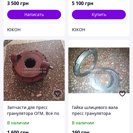
3 500
грн
5 100
грн
Написать
Купить
ЮКОН
ЮКОН
Запчасти для пресс
Гайка шлицевого вала
гранулятора ОГМ. Всё по
пресс гранулятора
наличию
ОГМ-1,5. Стопорная
В наличии
В наличии
шайба шлицевого вала
ОГМ 1,5
1 600
грн
160
грн