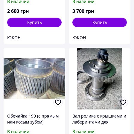
В наличии
В наличии
(узкая,широкая, прямая,
косая; перфорация)
2 600
грн
3 700
грн
Купить
Купить
ЮКОН
ЮКОН
Обечайка 190 (с прямым
Вал ролика с крышками и
или косым зубом)
лаберинтами для
гранулятора ГТ-520
В наличии
В наличии