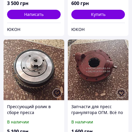
3 500
грн
600
грн
Написать
Купить
ЮКОН
ЮКОН
Прессующий ролик в
Запчасти для пресс
сборе пресса
гранулятора ОГМ. Всё по
гранулятора ОГМ 1,5
наличию
В наличии
В наличии
Роллер
5 100
грн
1 600
грн