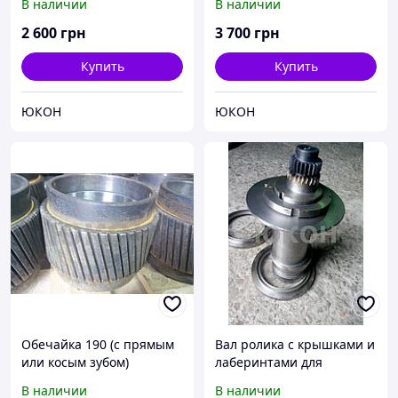
В наличии
В наличии
(узкая,широкая, прямая,
косая; перфорация)
2 600
грн
3 700
грн
Купить
Купить
ЮКОН
ЮКОН
Обечайка 190 (с прямым
Вал ролика с крышками и
или косым зубом)
лаберинтами для
гранулятора ГТ-520
В наличии
В наличии