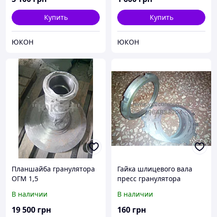
Купить
Купить
ЮКОН
ЮКОН
Планшайба гранулятора
Гайка шлицевого вала
ОГМ 1,5
пресс гранулятора
ОГМ-1,5. Стопорная
В наличии
В наличии
шайба шлицевого вала
ОГМ 1,5
19 500
грн
160
грн