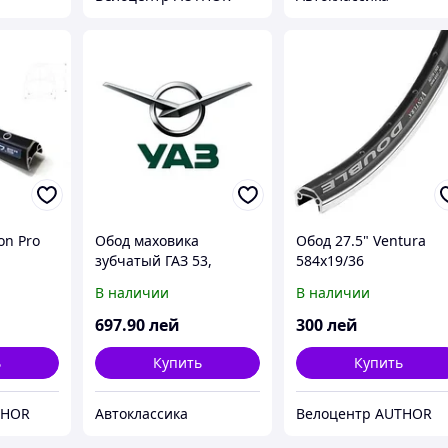
on Pro
Обод маховика
Обод 27.5" Ventura
зубчатый ГАЗ 53,
584x19/36
ГАЗЕЛЬ, УАЗ 4215 (пр-
В наличии
В наличии
во УМЗ)
697
.90
лей
300
лей
ь
Купить
Купить
THOR
Автоклассика
Велоцентр AUTHOR