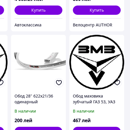
Купить
Купить
Автоклассика
Велоцентр AUTHOR
З
Обод 28" 622x21/36
Обод маховика
одинарный
зубчатый ГАЗ 53, УАЗ
452,469,3160,
В наличии
В наличии
фирм.упак. (пр-во ЗМЗ)
200
лей
467
лей