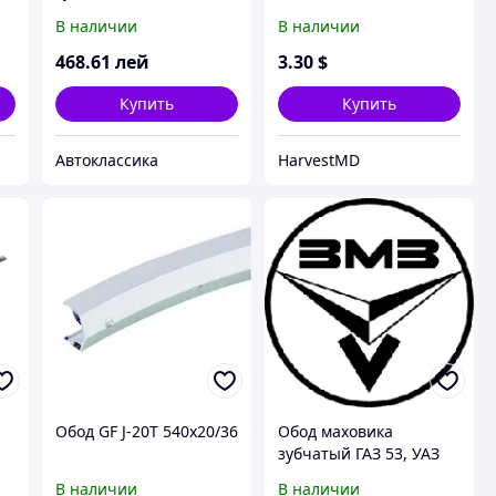
ГАЗЕЛЬ, УАЗ,(дв. 4215)
В наличии
В наличии
468
.61
лей
3
.30
$
Купить
Купить
Автоклассика
HarvestMD
Обод GF J-20T 540x20/36
Обод маховика
зубчатый ГАЗ 53, УАЗ
452,469,3160,
В наличии
В наличии