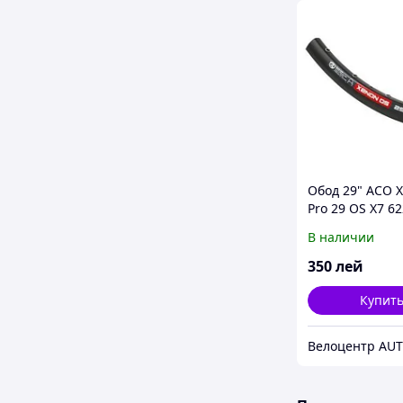
Обод 29" ACO 
Pro 29 OS X7 6
disc
В наличии
350
лей
Купит
Велоцентр AU