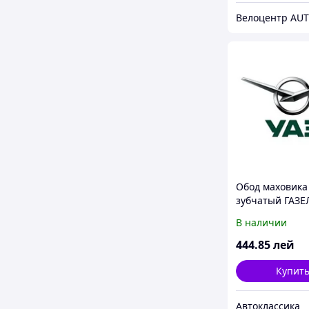
Велоцентр AU
Обод маховика
зубчатый ГАЗЕ
дв.402 Expert (
В наличии
Ульяновск)
444
.85
лей
Купит
Автоклассика