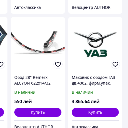
Автоклассика
Велоцентр AUTHOR
Обод 28" Remerx
Маховик с ободом ГАЗ
З
ALCYON 622x14/32
дв.4062, фирм.упак.
(покупн. ГАЗ)
В наличии
В наличии
550
лей
3 865
.64
лей
Купить
Купить
Велоцентр AUTHOR
Автоклассика