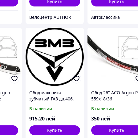
ь
Купить
Купить
Велоцентр AUTHOR
Автоклассика
Argon
Обод маховика
Обод 26" ACO Argon P
2
зубчатый ГАЗ дв.406,
559x18/36
фирм.упак. (пр-во ЗМЗ)
В наличии
В наличии
915
.20
лей
350
лей
ь
Купить
Купить