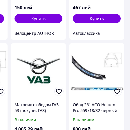
З)
фирм.упак. (пр-во ЗМЗ)
150
лей
467
лей
Купить
Купить
Велоцентр AUTHOR
Автоклассика
Маховик с ободом ГАЗ
Обод 26" ACO Helium
53 (покупн. ГАЗ)
Pro 559x18/32 черный
В наличии
В наличии
4 005
.29
лей
800
лей