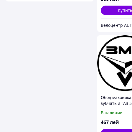
Купит
Велоцентр AU
Обод маховика
зубчатый ГАЗ 5
452,469,3160,
В наличии
фирм.упак. (пр
467
лей