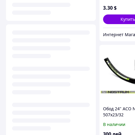
3
.30
$
Купит
Обод 24" ACO 
507x23/32
В наличии
300
лей