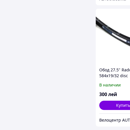
Обод 27.5" Rad
584x19/32 disc
В наличии
300
лей
Купит
Велоцентр AU