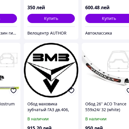
фирм.упак. (пр-во ЗМ
350
лей
600
.48
лей
ь
Купить
Купить
Интернет Магазин гидравлических узлов
Велоцентр AUTHOR
Автоклассика
Nostrum
Обод маховика
Обод 26" ACO Trance
зубчатый ГАЗ дв.406,
559x24/ 32 (white)
фирм.упак. (пр-во ЗМЗ)
В наличии
В наличии
915
.20
лей
950
лей