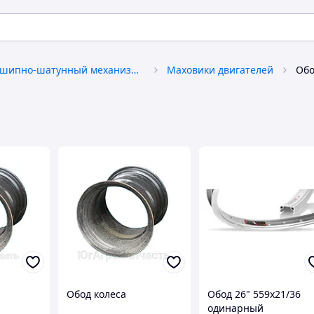
Кривошипно-шатунный механизм (КШМ)
Маховики двигателей
Обо
Обод колеса
Обод 26" 559x21/36
одинарный