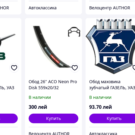
THOR
Автоклассика
Велоцентр AUTHOR
Обод 26" ACO Neon Pro
Обод маховика
ЛЬ, УАЗ
Disk 559x20/32
зубчатый ГАЗЕЛЬ, УА
пр-во ,
дв.402 Expert (пр-во ,
В наличии
В наличии
Ульяновск)
300
лей
93
.70
лей
ь
Купить
Купить
Велоцентр AUTHOR
Автоклассика