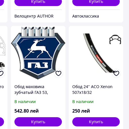
Купить
Купить
Велоцентр AUTHOR
Автоклассика
ro
Обод маховика
Обод 24" ACO Xenon
зубчатый ГАЗ 53,
507x18/32
ГАЗЕЛЬ, УАЗ 4215 (пр-
В наличии
В наличии
во УМЗ)
542
.80
лей
250
лей
Купить
Купить