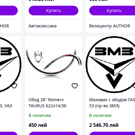
ь
Купить
Купить
THOR
Автоклассика
Велоцентр AUTHOR
Обод 28" Remerx
Маховик с ободом ГА
3, УАЗ
TAURUS 622x14/36
53 (пр-во ЗМЗ)
В наличии
В наличии
-во ЗМЗ)
450
лей
2 546
.70
лей