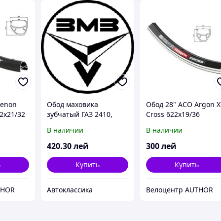
Xenon
Обод маховика
Обод 28" ACO Argon X
22x21/32
зубчатый ГАЗ 2410,
Cross 622x19/36
3302, фирм.упак. (пр-во
В наличии
В наличии
ЗМЗ)
420
.30
лей
300
лей
ь
Купить
Купить
THOR
Автоклассика
Велоцентр AUTHOR