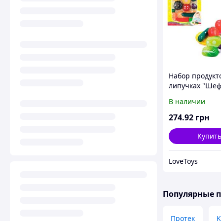
Набор продукт
липучках "Шеф
В наличии
274
.92
грн
Купит
LoveToys
Популярные 
Протек
K