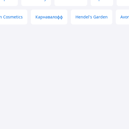
n Cosmetics
Карнавалофф
Hendel's Garden
Avo