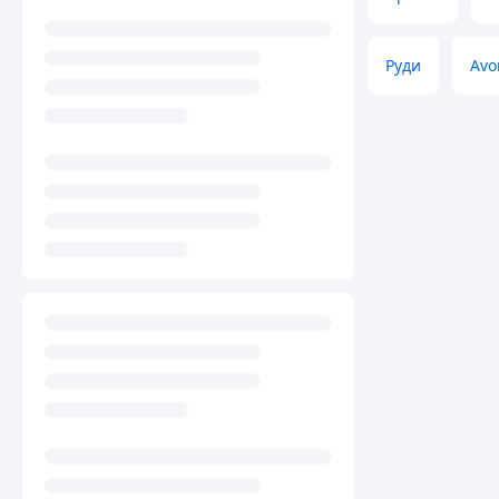
Руди
Avo