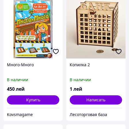
Много-Много
Копилка 2
В наличии
В наличии
450
лей
1
лей
Купить
Написать
Kovsmagame
Лесоторговая база