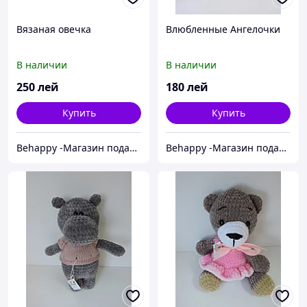
Вязаная овечка
Влюбленные Ангелочки
В наличии
В наличии
250
лей
180
лей
Купить
Купить
Behappy -Магазин подарков ручной работы
Behappy -Магазин подарков ручной работы