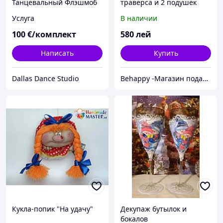
Танцевальный Флэшмоб
траверса и 2 подушек
Любимому человеку на
Услуга
В наличии
свадьбу, день рождения!
100
€/комплект
580
лей
Написать
Купить
Dallas Dance Studio
Behappy -Магазин подарков ручной работы
Кукла-попик "На удачу"
Декупаж бутылок и
бокалов