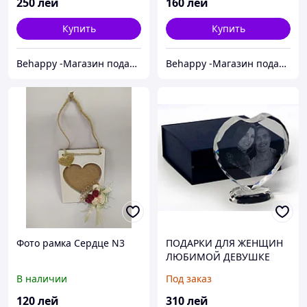
250
лей
160
лей
Купить
Купить
Behappy -Магазин подарков ручной работы
Behappy -Магазин подарков ручной работы
Фото рамка Сердце N3
ПОДАРКИ ДЛЯ ЖЕНЩИН
ЛЮБИМОЙ ДЕВУШКЕ
ПОДРУГЕ ЖЕНЕ ДОЧКЕ
В наличии
Под заказ
МАМЕ НА ДЕНЬ
РОЖДЕНИЯ ЮБИЛЕЙ 8-
120
лей
310
лей