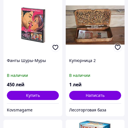
Фанты Шуры-Муры
Купюрница 2
В наличии
В наличии
450
лей
1
лей
Купить
Написать
Kovsmagame
Лесоторговая база