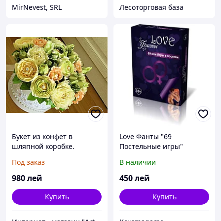
MirNevest, SRL
Лесоторговая база
Букет из конфет в
Love Фанты "69
шляпной коробке.
Постельные игры"
Cadouri din bomboane.
Под заказ
В наличии
980
лей
450
лей
Купить
Купить