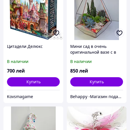
Цитадели Делюкс
Мини сад в очень
оригинальной вазе с в
геометрическими
В наличии
В наличии
формам
700
лей
850
лей
Купить
Купить
Kovsmagame
Behappy -Магазин подарков ручной работы