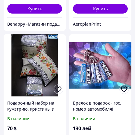
МАРТА, кишинев
Купить
Купить
Behappy -Магазин подарков ручной работы
AeroplanPrint
Подарочный набор на
Брелок в подарок - гос.
кумэтрию, кристины и
номер автомобиля!
свадьбу- комплект
В наличии
В наличии
постельного белья,
силиконовая подушка,
70
$
130
лей
стеганое