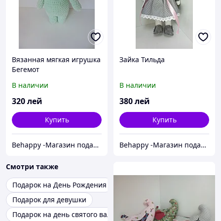
Вязанная мягкая игрушка
Зайка Тильда
Бегемот
В наличии
В наличии
320
лей
380
лей
Купить
Купить
Behappy -Магазин подарков ручной работы
Behappy -Магазин подарков ручной работы
Смотри также
Подарок на День Рождения
Подарок для девушки
Подарок на день святого валентина