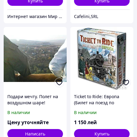
Купить
Купить
Интернет магазин Мир стендов. Товары из Украины
Cafelini,SRL
Подари мечту. Полет на
Ticket to Ride: Европа
воздушном шаре!
(Билет на поезд по
Европе (русское издание))
В наличии
В наличии
Цену уточняйте
1 150
лей
Написать
Купить