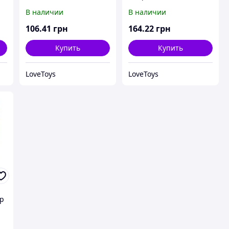
полицейская машина,
В наличии
В наличии
белый
106
.41
грн
164
.22
грн
Купить
Купить
LoveToys
LoveToys
ар