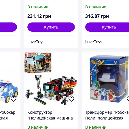
Полицейская машина
В наличии
В наличии
231
.12
грн
316
.87
грн
ь
Купить
Купить
LoveToys
LoveToys
Робокар
Конструктор
Трансформер "Робок
ская
"Полицейская машина"
Поли: полицейская
(292 детали)
машина Поли"
В наличии
В наличии