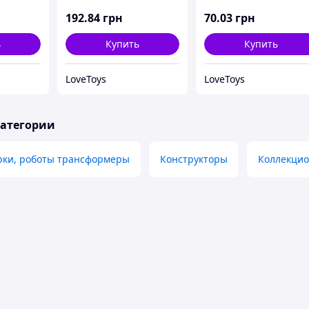
192
.84
грн
70
.03
грн
ь
Купить
Купить
LoveToys
LoveToys
категории
рки, роботы трансформеры
Конструкторы
Коллекцио