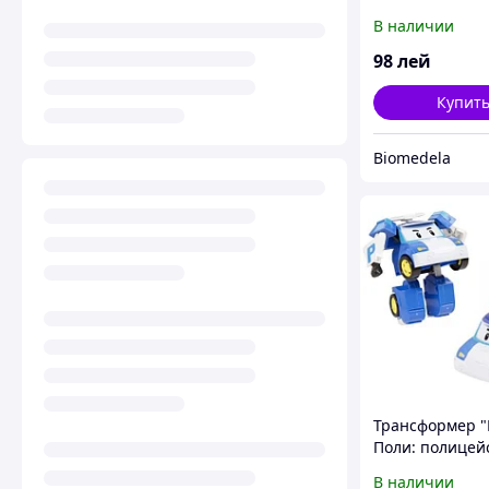
В наличии
98
лей
Купит
Biomedela
Трансформер "
Поли: полицей
машина Поли"
В наличии