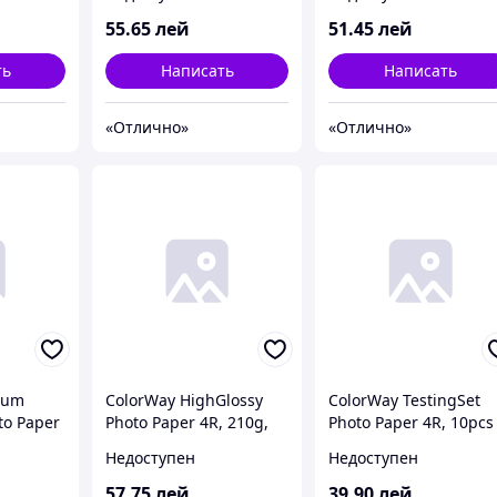
(PSG2600204R)
55
.65
лей
51
.45
лей
ть
Написать
Написать
«Отлично»
«Отлично»
ium
ColorWay HighGlossy
ColorWay TestingSet
to Paper
Photo Paper 4R, 210g,
Photo Paper 4R, 10pcs
50pcs (PG2100504R)
(PT108260104R)
Недоступен
Недоступен
57
.75
лей
39
.90
лей