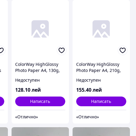
ColorWay HighGlossy
ColorWay HighGlossy
s
Photo Paper A4, 130g,
Photo Paper A4, 210g,
50pcs (PG130050A4)
50pcs (PG210050A4)
Недоступен
Недоступен
128
.10
лей
155
.40
лей
Написать
Написать
«Отлично»
«Отлично»