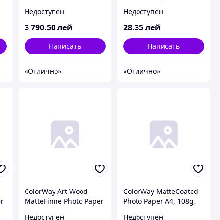
10/1710; XEROX Ph
Paper 4R, 260g, 10pcs
Недоступен
Недоступен
3110/3112 (10 kg bag)
(PS2600104R)
ColorWay (TS-1210-10
3 790
.50
лей
28
.35
лей
Toner)
Написать
Написать
«Отлично»
«Отлично»
ColorWay Art Wood
ColorWay MatteCoated
er
MatteFinne Photo Paper
Photo Paper A4, 108g,
A4, 220g, 10pcs
50pcs (PM108050A4)
Недоступен
Недоступен