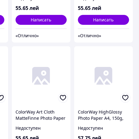
(PMA220010WA4)
55
.65
лей
55
.65
лей
Написать
Написать
«Отлично»
«Отлично»
ColorWay Art Cloth
ColorWay HighGlossy
MatteFinne Photo Paper
Photo Paper A4, 150g,
A4, 220g, 10pcs
20pcs (PG150020A4)
Недоступен
Недоступен
(PMA220010CA4)
55
.65
лей
57
.75
лей