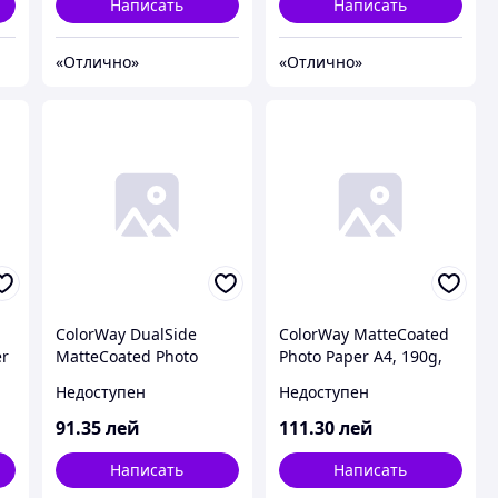
Написать
Написать
«Отлично»
«Отлично»
ColorWay DualSide
ColorWay MatteCoated
er
MatteCoated Photo
Photo Paper A4, 190g,
Paper A4, 140g, 50pcs
50pcs (PM190050A4)
Недоступен
Недоступен
(PMD140050A4)
91
.35
лей
111
.30
лей
Написать
Написать