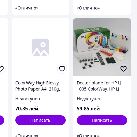
«Отлично»
«Отлично»
ColorWay HighGlossy
Doctor blade for HP LJ
Photo Paper A4, 210g,
1005 ColorWay, HP LJ
20pcs (PG210020A4)
P1005/1006/1008/1505/1
Недоступен
Недоступен
505n/M1522nf/P1102/P1
566/P1606/M1212;
70
.35
лей
59
.85
лей
Canon LBP-
3010/3100/3250 (HP
Написать
Написать
CB435A/CB436A, Ca
«Отлично»
«Отлично»