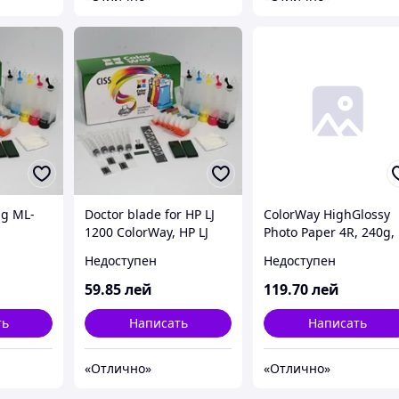
ng ML-
Doctor blade for HP LJ
ColorWay HighGlossy
1200 ColorWay, HP LJ
Photo Paper 4R, 240g,
1000/1005/1150/1200/13
100pcs (PG2401004R)
Недоступен
Недоступен
/1510,
00/1220/3300/3330/3380
oller
; Canon L-400/LBP-
59
.85
лей
119
.70
лей
3200/MF3228/3110/3220
/3240/5630/5650/5730/5
ть
Написать
Написать
7
«Отлично»
«Отлично»