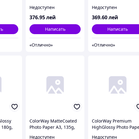
 Ph
(1kg) bottle
(1kg) Premium TH-
Недоступен
Недоступен
r)
4200P-1B
210-100
376
.95
лей
369
.60
лей
ть
Написать
Написать
«Отлично»
«Отлично»
lossy
ColorWay MatteCoated
ColorWay Premium
 180g,
Photo Paper A3, 135g,
HighGlossy Photo Pap
04R)
20pcs (PM135020A3)
4R, 260g, 20pcs
Недоступен
Недоступен