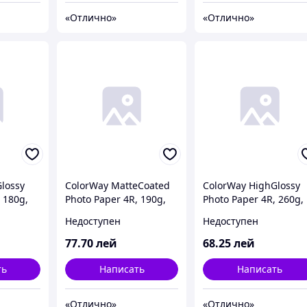
«Отлично»
«Отлично»
lossy
ColorWay MatteCoated
ColorWay HighGlossy
 180g,
Photo Paper 4R, 190g,
Photo Paper 4R, 260g,
0A4)
100pcs (PM1901004R)
50pcs (PG2600504R)
Недоступен
Недоступен
77
.70
лей
68
.25
лей
ть
Написать
Написать
«Отлично»
«Отлично»