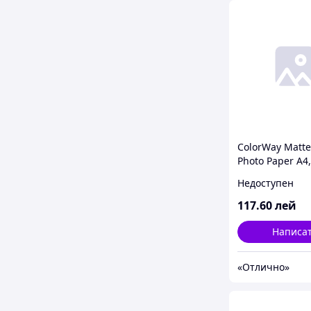
ColorWay Matt
Photo Paper A4,
100pcs (PM135
Недоступен
117
.60
лей
Написа
«Отлично»