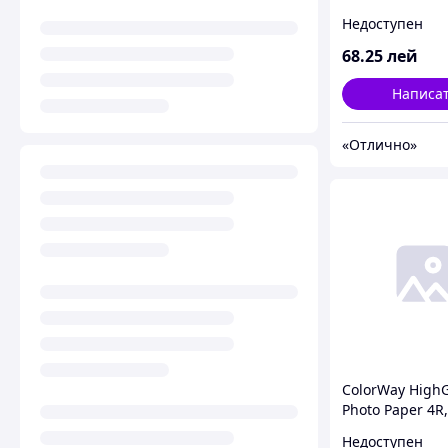
10/1710; XEROX
Недоступен
3110/3112 (100g
ColorWay (TS-1
68
.25
лей
Toner)
Написа
«Отлично»
ColorWay HighG
Photo Paper 4R,
50pcs (PG18005
Недоступен