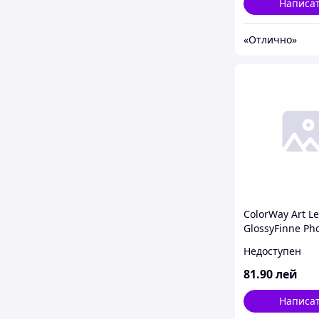
Написа
«Отлично»
ColorWay Art L
GlossyFinne Ph
A4, 230g, 10pcs
Недоступен
(PGA230010LA4
81
.90
лей
Написа