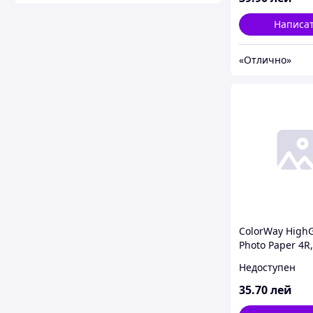
Написа
«Отлично»
ColorWay HighG
Photo Paper 4R,
20pcs (PG26002
Недоступен
35
.70
лей