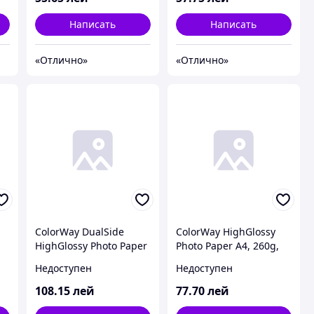
Написать
Написать
«Отлично»
«Отлично»
ColorWay DualSide
ColorWay HighGlossy
HighGlossy Photo Paper
Photo Paper A4, 260g,
A4, 220g, 20pcs
20pcs (PG260020A4)
Недоступен
Недоступен
(PGD220020A4)
108
.15
лей
77
.70
лей