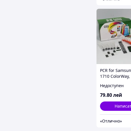
PCR for Samsu
1710 ColorWay,
Samsung ML-
Недоступен
1710/1740/1750
PrimaryChargeR
79
.80
лей
Написа
«Отлично»