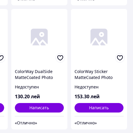
ColorWay DualSide
ColorWay Sticker
MatteCoated Photo
MatteCoated Photo
Paper A4, 220g, 50pcs
Paper A4, 120/80g,
Недоступен
Недоступен
(PMD220050A4)
50pcs (PMS1208050A4)
130
.20
лей
153
.30
лей
Написать
Написать
«Отлично»
«Отлично»