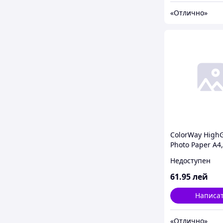
«Отлично»
ColorWay HighG
Photo Paper A4,
20pcs (PG18002
Недоступен
61
.95
лей
Написа
«Отлично»