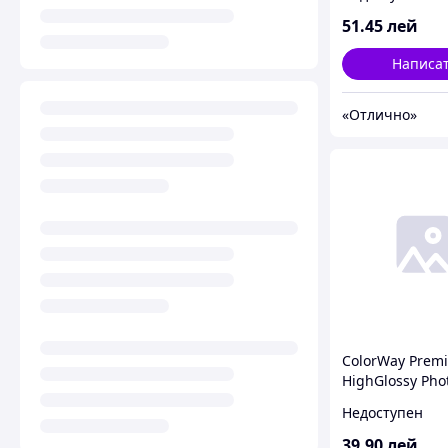
51
.45
лей
Написа
«Отлично»
ColorWay Prem
HighGlossy Pho
4R, 240g, 20pcs
Недоступен
(PSG2400204R)
39
.90
лей