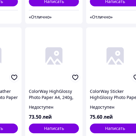
ть
Написать
Написать
«Отлично»
«Отлично»
eather
ColorWay HighGlossy
ColorWay Sticker
oto Paper
Photo Paper A4, 240g,
HighGlossy Photo Pap
20pcs (PG240020A4)
A4, 135/80g, 20pcs
Недоступен
Недоступен
)
(PGS1358020A4)
73
.50
лей
75
.60
лей
ть
Написать
Написать