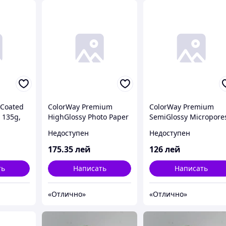
eCoated
ColorWay Premium
ColorWay Premium
 135g,
HighGlossy Photo Paper
SemiGlossy Micropore
100A4)
A4, 260g, 20pcs
Photo Paper 4R, 225g,
Недоступен
Недоступен
(PSG260020A4)
50pcs (PNG2550504R)
175
.35
лей
126
лей
ть
Написать
Написать
«Отлично»
«Отлично»