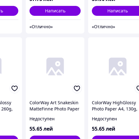
ть
Написать
Написать
«Отлично»
«Отлично»
lossy
ColorWay Art Snakeskin
ColorWay HighGlossy
 260g,
MatteFinne Photo Paper
Photo Paper A4, 130g,
04R)
A4, 220g, 10pcs
20pcs (PG130020A4)
Недоступен
Недоступен
(PMA220010PA4)
55
.65
лей
55
.65
лей