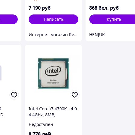
7 190
руб
868
бел. руб
ь
Написать
Купить
Интернет-магазин Red Storm
HENJUK
0-
Intel Core i7 4790K - 4.0-
DD
4.4GHz, 8MB,
3/iGMA/
Socket1150, 5GT/s DMI,
Недоступен
7Pro
Intel® HD Graphics
4600, 22nm, 84W, Tray
8 778
лей