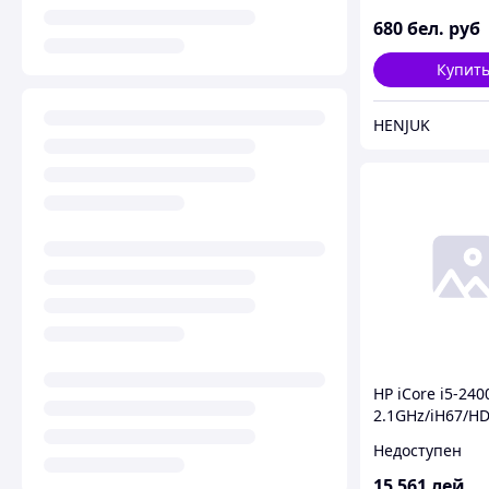
680
бел. руб
Купит
HENJUK
HP iCore i5-240
2.1GHz/iH67/H
500Gb/4GbDDR
Недоступен
DVDRW/K&M/W
(QB161ES#ABZ)
15 561
лей