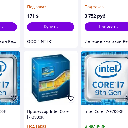
Dual Core, 1.7-2.6Ghz,
Под заказ
Под заказ
4Mb L3, TDP 17W,
Socket BGA1023) для
171
$
3 752
руб
ноутбука
ть
Купить
Написать
Интернет-магазин Red Storm
OOO "INTEX"
И
700F
Процессор Intel Core
Intel Core i7-9700KF
i7-3930K
Под заказ
В наличии