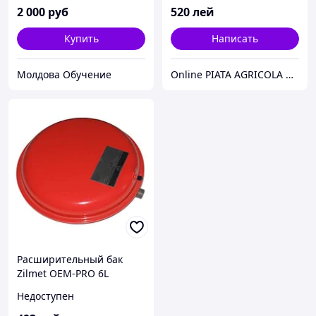
2 000
руб
520
лей
Купить
Написать
Молдова Обучение
Online PIATA AGRICOLA CHETROSU Procurari Online
Расширительный бак
Zilmet OEM-PRO 6L
круглый 3/4
Недоступен