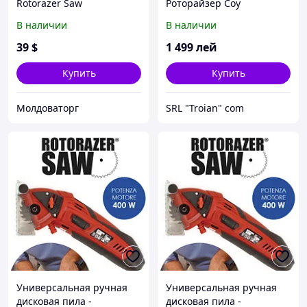
Rotorazer Saw
Роторайзер Соу
(Роторайзер)
"Rotorazer Saw"
В наличии
В наличии
39
$
1 499
лей
Купить
Купить
Молдоваторг
SRL "Troian" сom
Универсальная ручная
Универсальная ручная
дисковая пила -
дисковая пила -