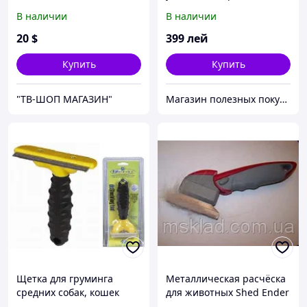
PETZOOM
В наличии
В наличии
20
$
399
лей
Купить
Купить
"ТВ-ШОП МАГАЗИН"
Магазин полезных покупок "Goodbuy"
Щетка для груминга
Металлическая расчёска
средних собак, кошек
для животных Shed Ender
Furminator deShedding
Pro (Шед Ендер Про)