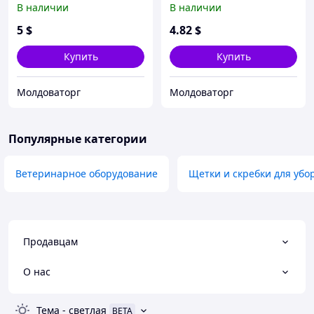
В наличии
В наличии
tool Medium
(Фурминатор) лезвие 6,8
5
$
4
.82
$
см.
Купить
Купить
Молдоваторг
Молдоваторг
Популярные категории
Ветеринарное оборудование
Щетки и скребки для убо
Продавцам
О нас
Тема
-
светлая
BETA