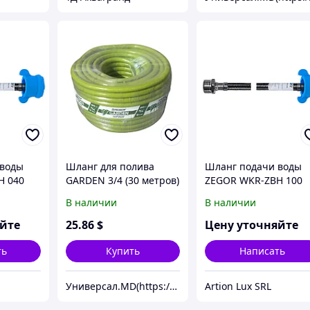
 воды
Шланг для полива
Шланг подачи воды
H 040
GARDEN 3/4 (30 метров)
ZEGOR WKR-ZBH 100
В наличии
В наличии
яйте
25
.86
$
Цену уточняйте
ть
Купить
Написать
Универсал.MD(https://universal.prom.md/)
Artion Lux SRL