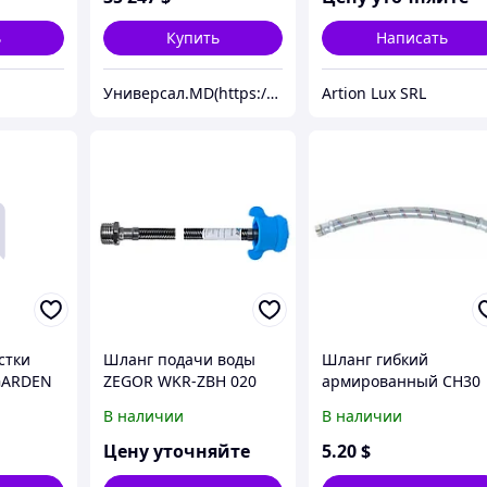
ь
Купить
Написать
Универсал.MD(https://universal.prom.md/)
Artion Lux SRL
стки
Шланг подачи воды
Шланг гибкий
GARDEN
ZEGOR WKR-ZBH 020
армированный СН30
юс
В наличии
В наличии
 Шланг
точных
Цену уточняйте
5
.20
$
CW