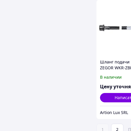
Шланг подачи
ZEGOR WKR-ZB
В наличии
Цену уточн
Написа
Artion Lux SRL
1
2
П