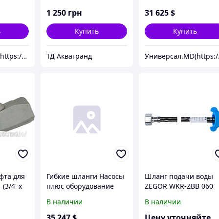
100м)
1 250
грн
31 625
$
ь
Купить
Купить
Универсал.MD(https://universal.prom.md/)
ТД Аквагранд
Униве
фта для
Гибкие шланги Насосы
Шланг подачи воды
(3/4' x
плюс оборудование
ZEGOR WKR-ZBB 060
FLEXIBLE 1M/F/60/1/90
В наличии
В наличии
35 247
$
Цену уточняйте