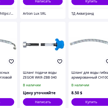
ь
Написать
Купить
Универсал.MD(https://universal.prom.md/)
Artion Lux SRL
ТД Аквагранд
осных
Шланг подачи воды
Шланг для воды гибк
угловой
ZEGOR WKR-ZBB 040
армированный СН10
угловой
В наличии
В наличии
Цену уточняйте
8
.50
$
ь
Написать
Купить