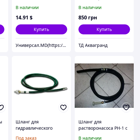
GARDEN CW Насосы
диаметр 2 дюйма
В наличии
В наличии
плюс оборудование
(бухта 50м)
Шланг высокого
14
.91
$
850
грн
давления для мойки
GARDEN CW, 8 м,
Купить
Купить
черный
Универсал.MD(https://universal.prom.md/)
ТД Аквагранд
ы
Шланг для
Шланг для
гидравлического
растворонасоса РН-1 с
0
привода
насадкой для пакера
Под заказ
В наличии