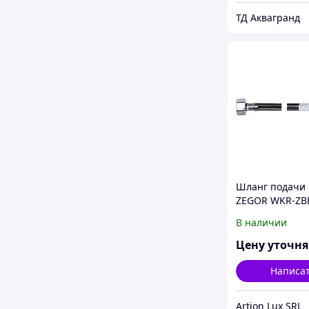
ТД Аквагранд
Шланг подачи
ZEGOR WKR-ZB
В наличии
Цену уточн
Написа
Artion Lux SRL