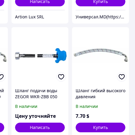
Написать
Купить
Artion Lux SRL
Универсал.MD(https://universal.prom.md/)
ий
Шланг подачи воды
Шланг гибкий высокого
0
ZEGOR WKR-ZBB 050
давления
армированный СН80
В наличии
В наличии
угловой
Цену уточняйте
7
.70
$
Написать
Купить