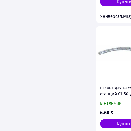
Купит
Шланг для нас
станций СН50 
В наличии
6
.60
$
Купит