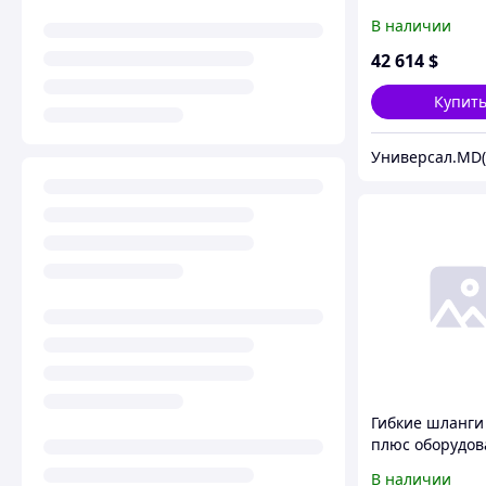
GARDEN CW На
В наличии
плюс оборудов
Шланг высоког
42 614
$
давления для 
GARDEN CW, 5.5
Купит
черный
Гибкие шланги
плюс оборудов
FLEXIBLE 1M/F5
В наличии