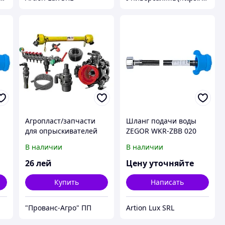
Агропласт/запчасти
Шланг подачи воды
для опрыскивателей
ZEGOR WKR-ZBB 020
В наличии
В наличии
26
лей
Цену уточняйте
Купить
Написать
"Прованс-Агро" ПП
Artion Lux SRL