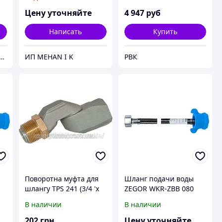
Цену уточняйте
4 947
руб
Написать
Купить
рсал.MD(https://universal.prom.md/)
ИП MEHAN I K
РВК
Поворотна муфта для
Шланг подачи воды
шлангу TPS 241 (3/4 'x
ZEGOR WKR-ZBB 080
3/4')
В наличии
В наличии
202
грн
Цену уточняйте