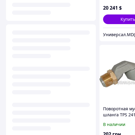
20 241
$
Купит
Поворотная му
шланга TPS 241 
3/4')
В наличии
202
грн