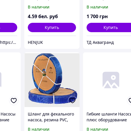
сосы
51149 (32 мм, 150 см)
диаметр 2 дюйма
В наличии
В наличии
ание
(бухта 100м)
о
4
.59
бел. руб
1 700
грн
мойки
 м,
ь
Купить
Купить
Универсал.MD(https://universal.prom.md/)
HENJUK
ТД Аквагранд
 Насосы
Шланг для фекального
Гибкие шланги Насос
ание
насоса, резина PVC,
плюс оборудование
0/¾/90
диаметр 1 дюйм (бухта
FLEXIBLE 1"M/F80/¾/9
В наличии
В наличии