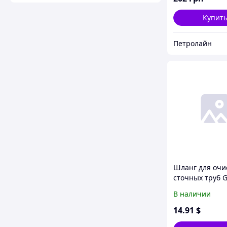
Купит
Петролайн
Шланг для очи
сточных труб 
CW Насосы пл
В наличии
оборудование
для очистки с
14
.91
$
труб GARDEN 