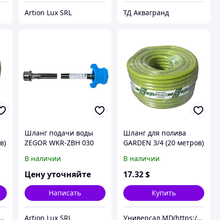
Artion Lux SRL
ТД Аквагранд
Шланг подачи воды
Шланг для полива
в)
ZEGOR WKR-ZBH 030
GARDEN 3/4 (20 метров)
В наличии
В наличии
Цену уточняйте
17
.32
$
Написать
Купить
рсал.MD(https://universal.prom.md/)
Artion Lux SRL
Универсал.MD(https://universal.prom.md/)