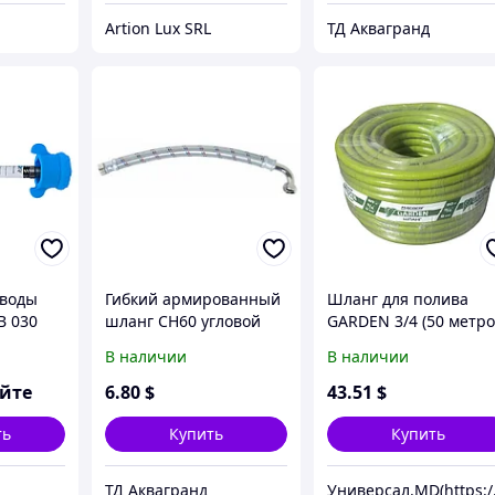
Artion Lux SRL
ТД Аквагранд
 воды
Гибкий армированный
Шланг для полива
B 030
шланг СН60 угловой
GARDEN 3/4 (50 метро
В наличии
В наличии
яйте
6
.80
$
43
.51
$
ть
Купить
Купить
ТД Аквагранд
Униве