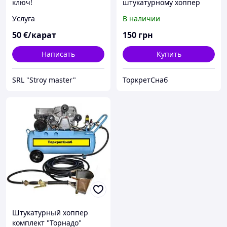
ключ!
штукатурному хоппер
ковшу "Торнадо"
Услуга
В наличии
50
€/карат
150
грн
Написать
Купить
SRL "Stroy master"
ТоркретСнаб
Штукатурный хоппер
комплект "Торнадо"