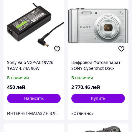
Sony Vaio VGP-AC19V26
Цифровой Фотоаппарат
19.5V 4.74A 90W
SONY Cybershot DSC-
(оригинал)
W800 Silver
В наличии
В наличии
450
лей
2 770
.46
лей
Написать
Купить
ИНТЕРНЕТ-МАГАЗИН ЭЛЕКТРОНИКИ "220 VOLT"
«Отлично»