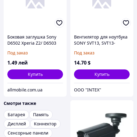
Боковая заглушка Sony
Вентилятор для ноутбука
D6502 Xperia Z2/ D6503
SONY SVT13, SVT13-
фиолетовая (полный
124CXS, SVT131A11T
Под заказ
Под заказ
комплект 2шт.)*
(KSB05105HB) (Кулер)
1
.49
лей
14
.70
$
Купить
Купить
allmobile.com.ua
OOO "INTEX"
Смотри также
Батарея
Память
Дисплей
Коннектор
Сенсорные панели