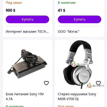
Под заказ
В наличии
OSD, DNR,Effio E)
900
$
41
$
Купить
Купить
Интернет магазин TECHNOMD.COM
OOO "Мэтас"
Блок питания Sony 19V
Стерео наушники Sony
4.7A
MDR-V700 DJ
В наличии
Под заказ