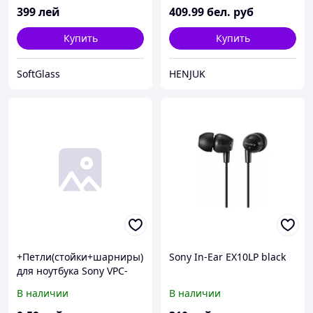
399
лей
409
.99
бел. руб
Купить
Купить
SoftGlass
HENJUK
+Петли(стойки+шарниры)
Sony In-Ear EX10LP black
для ноутбука Sony VPC-
EG/ VPCEG серия
В наличии
В наличии
комплект