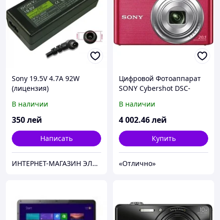
Sony 19.5V 4.7A 92W
Цифровой Фотоаппарат
(лицензия)
SONY Cybershot DSC-
W830- Pink
В наличии
В наличии
350
лей
4 002
.46
лей
Написать
Купить
ИНТЕРНЕТ-МАГАЗИН ЭЛЕКТРОНИКИ "220 VOLT"
«Отлично»