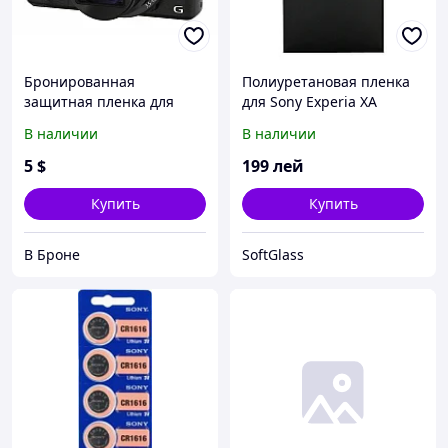
Бронированная
Полиуретановая пленка
защитная пленка для
для Sony Experia XA
экрана Sony Cyber-shot
В наличии
В наличии
HX60
5
$
199
лей
Купить
Купить
В Броне
SoftGlass