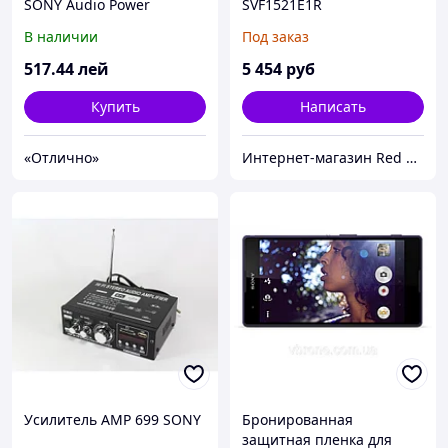
SONY Audio Power
SVF1521E1R
Зарядное
SVF1521E1RB.RU3
В наличии
Под заказ
устройствоger+2xAAA
900mAh
517
.44
лей
5 454
руб
Купить
Написать
«Отлично»
Интернет-магазин Red Storm
Усилитель AMP 699 SONY
Бронированная
защитная пленка для