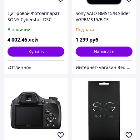
Цифровой Фотоаппарат
Sony VAIO BMS15/B Slider
SONY Cybershot DSC-
VGPBMS15/B.CE
W830 Silver
В наличии
Под заказ
4 002
.46
лей
1 299
руб
Купить
Написать
«Отлично»
Интернет-магазин Red Storm