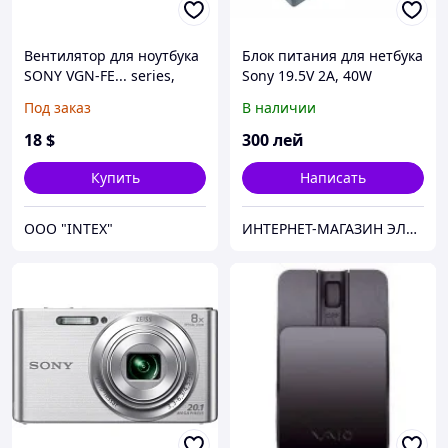
Вентилятор для ноутбука
Блок питания для нетбука
SONY VGN-FE... series,
Sony 19.5V 2A, 40W
VGN-FS... series, PCG-7...
Под заказ
В наличии
series (UDQF2PH02C1N)
(Кулер)
18
$
300
лей
Купить
Написать
OOO "INTEX"
ИНТЕРНЕТ-МАГАЗИН ЭЛЕКТРОНИКИ "220 VOLT"