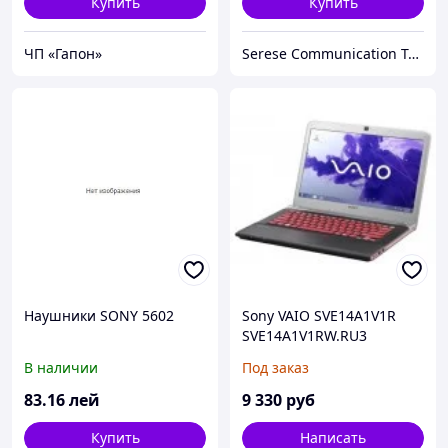
Купить
Купить
ЧП «Гапон»
Serese Communication Technology Co. Ltd
Наушники SONY 5602
Sony VAIO SVE14A1V1R
SVE14A1V1RW.RU3
В наличии
Под заказ
83
.16
лей
9 330
руб
Купить
Написать