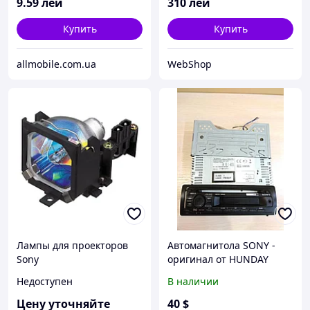
9
.59
лей
310
лей
Купить
Купить
allmobile.com.ua
WebShop
Лампы для проекторов
Автомагнитола SONY -
Sony
оригинал от HUNDAY
TUCSON
Недоступен
В наличии
Цену уточняйте
40
$