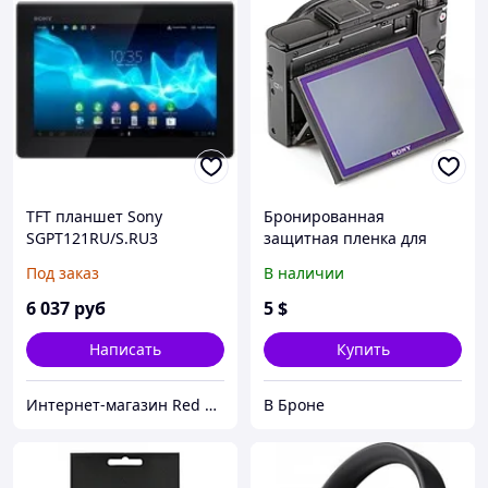
TFT планшет Sony
Бронированная
SGPT121RU/S.RU3
защитная пленка для
экрана Sony Cyber-shot
Под заказ
В наличии
DSC-RX100
6 037
руб
5
$
Написать
Купить
Интернет-магазин Red Storm
В Броне