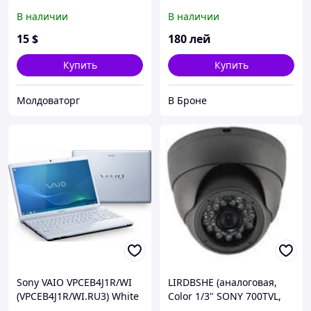
Sony Xperia T2 Ultra
В наличии
В наличии
15
$
180
лей
Купить
Купить
Молдоваторг
В Броне
Sony VAIO VPCEB4J1R/WI
LIRDBSHE (аналоговая,
(VPCEB4J1R/WI.RU3) White
Color 1/3" SONY 700TVL,
Low Illumination, DWDR,