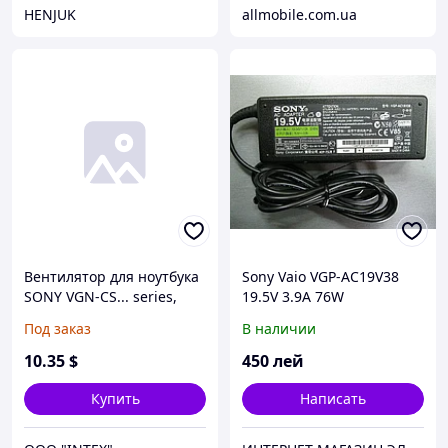
HENJUK
allmobile.com.ua
Вентилятор для ноутбука
Sony Vaio VGP-AC19V38
SONY VGN-CS... series,
19.5V 3.9A 76W
PCG-3С, PCG-3E... series
(ОРИГИНАЛ)
Под заказ
В наличии
(DQ5D566CE01 /
UDQF2JR02CQU) (Кулер)
10
.35
$
450
лей
Купить
Написать