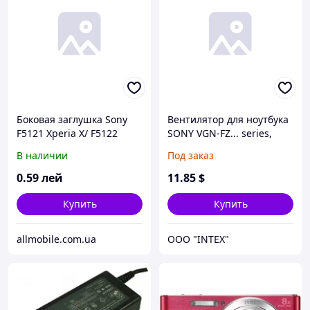
Боковая заглушка Sony
Вентилятор для ноутбука
F5121 Xperia X/ F5122
SONY VGN-FZ... series,
чёрная*
PCG-38..., PCG-39..., PCG-
В наличии
Под заказ
3A... series
(UDQFRPR62CF0) (Кулер)
0
.59
лей
11
.85
$
Купить
Купить
allmobile.com.ua
OOO "INTEX"