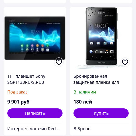
TFT планшет Sony
Бронированная
SGPT133RU/S.RU3
защитная пленка для
Sony Xperia Go ST27i
Под заказ
В наличии
9 901
руб
180
лей
Написать
Купить
Интернет-магазин Red Storm
В Броне