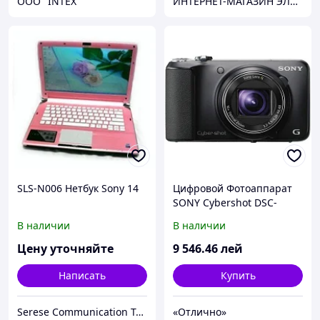
OOO "INTEX"
ИНТЕРНЕТ-МАГАЗИН ЭЛЕКТРОНИКИ "220 VOLT"
SLS-N006 Нетбук Sony 14
Цифровой Фотоаппарат
SONY Cybershot DSC-
HX10V Black
В наличии
В наличии
Цену уточняйте
9 546
.46
лей
Написать
Купить
Serese Communication Technology Co. Ltd
«Отлично»