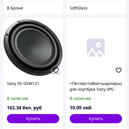
В Броне
SoftGlass
Sony XS-GSW121
+Петли(стойки+шарниры)
для ноутбука Sony VPC-
EH/ VPCEH серия
В наличии
В наличии
комплект
162
.34
бел. руб
10
.09
лей
Купить
Купить