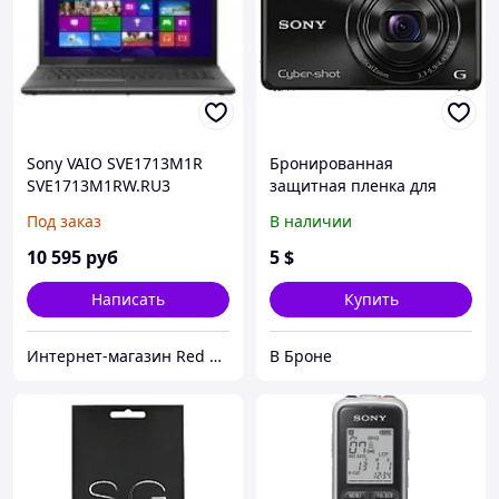
Sony VAIO SVE1713M1R
Бронированная
SVE1713M1RW.RU3
защитная пленка для
экрана Sony Cyber-shot
Под заказ
В наличии
WX220
10 595
руб
5
$
Написать
Купить
Интернет-магазин Red Storm
В Броне