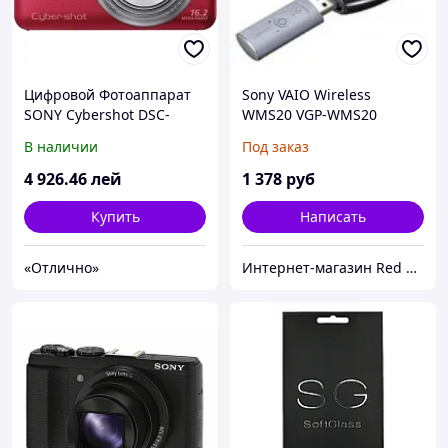
Цифровой Фотоаппарат
Sony VAIO Wireless
SONY Cybershot DSC-
WMS20 VGP-WMS20
WX80 Red+4Gb
В наличии
Под заказ
4 926
.46
лей
1 378
руб
Купить
Написать
«Отлично»
Интернет-магазин Red Storm