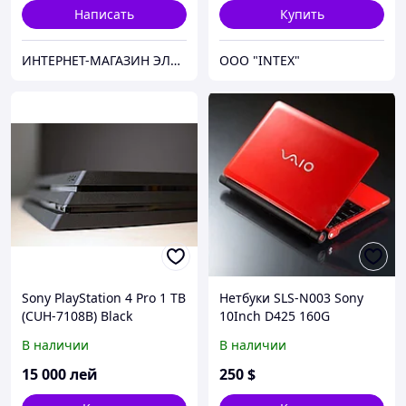
Написать
Купить
ИНТЕРНЕТ-МАГАЗИН ЭЛЕКТРОНИКИ "220 VOLT"
OOO "INTEX"
Sony PlayStation 4 Pro 1 TB
Нетбуки SLS-N003 Sony
(CUH-7108B) Black
10Inch D425 160G
Capacity 3G WIFI Netbook
В наличии
В наличии
15 000
лей
250
$