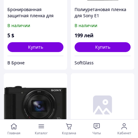
Бронированная
Полиуретановая пленка
защитная пленка для
для Sony E1
экрана Sony Cyber-shot
В наличии
В наличии
DSC-H400
5
$
199
лей
Купить
Купить
В Броне
SoftGlass
Главная
Каталог
Корзина
Чаты
Кабинет