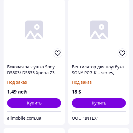
Боковая заглушка Sony
Вентилятор для ноутбука
D5803/ D5833 Xperia Z3
SONY PCG-K... series,
Compact Mini чёрная
(UDQF2ZH24FQU) (Кулер)
Под заказ
Под заказ
(полный комплект 2шт.)*
1
.49
лей
18
$
Купить
Купить
allmobile.com.ua
OOO "INTEX"