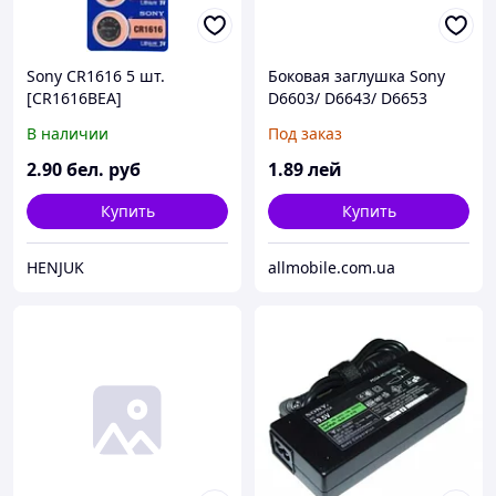
Sony CR1616 5 шт.
Боковая заглушка Sony
[CR1616BEA]
D6603/ D6643/ D6653
Xperia Z3, серебро,
В наличии
Под заказ
полный комплект
2
.90
бел. руб
1
.89
лей
Купить
Купить
HENJUK
allmobile.com.ua