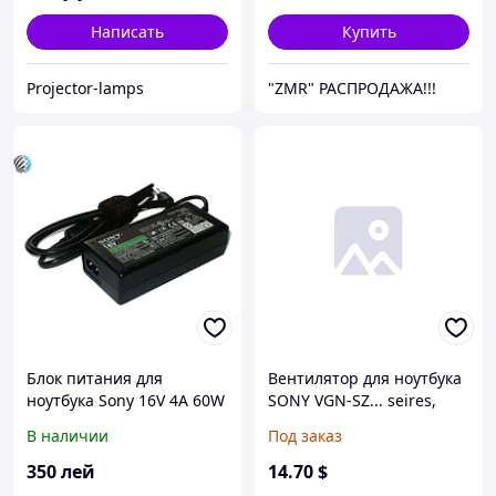
Написать
Купить
Projector-lamps
"ZMR" РАСПРОДАЖА!!!
Блок питания для
Вентилятор для ноутбука
ноутбука Sony 16V 4A 60W
SONY VGN-SZ... seires,
PCG-6... series
В наличии
Под заказ
(UDQF2PH25CET) (Кулер)
350
лей
14
.70
$