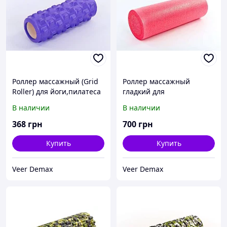
Роллер массажный (Grid
Роллер массажный
Roller) для йоги,пилатеса
гладкий для
L - 31см, d - 10 см
йоги,пилатеса L - 45 см, d
В наличии
В наличии
Фиолетовый
- 15 см
368
грн
700
грн
Купить
Купить
Veer Demax
Veer Demax