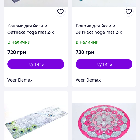
Коврик для йоги и
Коврик для йоги и
фитнеса Yoga mat 2-х
фитнеса Yoga mat 2-х
слойнный замша-каучук 3
слойнный замша-каучук 3
В наличии
В наличии
mm ( 1.83*0.61*3mm)
mm ( 1.83*0.61*3mm)
720
грн
720
грн
Купить
Купить
Veer Demax
Veer Demax