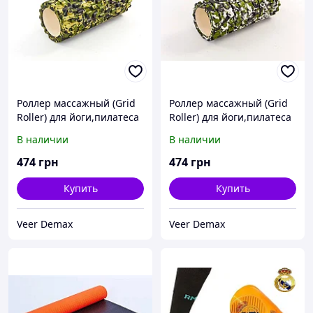
Роллер массажный (Grid
Роллер массажный (Grid
Roller) для йоги,пилатеса
Roller) для йоги,пилатеса
мультиколор L - 33 см, d -
мультиколор L - 33 см, d -
В наличии
В наличии
14 см коричневый-
14 см зеленый-белый
зеленый
474
грн
474
грн
Купить
Купить
Veer Demax
Veer Demax