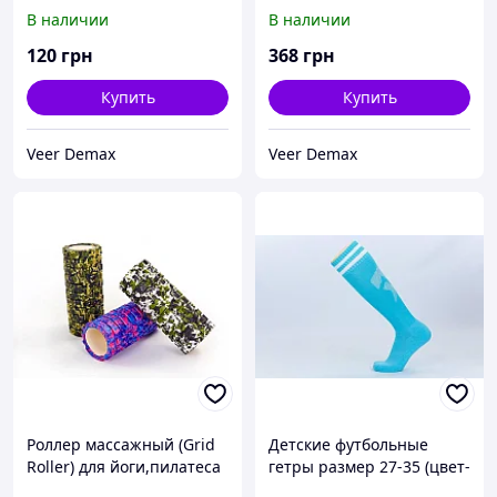
цвет - черный
L - 31см, d - 10 см Черный
В наличии
В наличии
120
грн
368
грн
Купить
Купить
Veer Demax
Veer Demax
Роллер массажный (Grid
Детские футбольные
Roller) для йоги,пилатеса
гетры размер 27-35 (цвет-
мультиколор L - 33 см, d -
голубой)