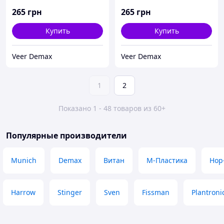
265
грн
265
грн
Купить
Купить
Veer Demax
Veer Demax
1
2
Показано 1 - 48 товаров из 60+
Популярные производители
Munich
Demax
Витан
М-Пластика
Hop
Harrow
Stinger
Sven
Fissman
Plantroni