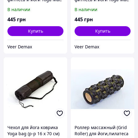
2-х слойный 6mm (
2-х слойный 6mm (
В наличии
В наличии
1.73*0.61*6mm)
1.73*0.61*6mm)
фиолетовый-черный
салатовый-голубой
445
грн
445
грн
Купить
Купить
Veer Demax
Veer Demax
Чехол для йога коврика
Роллер массажный (Grid
Yoga bag (р-р 16 х 70 см)
Roller) для йоги,пилатеса