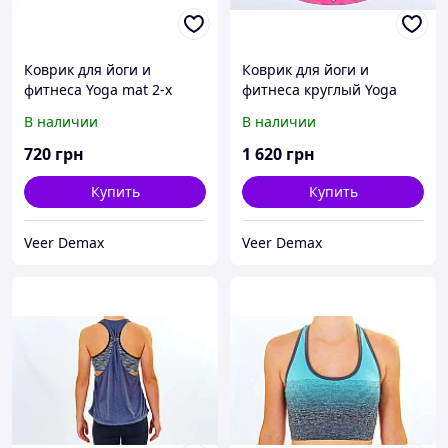
Коврик для йоги и
Коврик для йоги и
фитнеса Yoga mat 2-х
фитнеса круглый Yoga
слойнный замша-каучук 3
mat 2-х слойнный замша-
В наличии
В наличии
mm ( 1.83*0.61*3mm)
каучук 1 mm ( d 1.50 cm
*1mm)
720
грн
1 620
грн
Купить
Купить
Veer Demax
Veer Demax