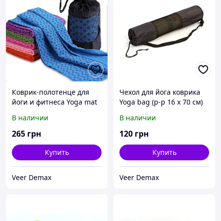
Коврик-полотенце для
Чехол для йога коврика
йоги и фитнеса Yoga mat
Yoga bag (р-р 16 х 70 см)
FI-4938 (1,83м х 0,63м)
цвет - черный
В наличии
В наличии
микрофибра + силикон
265
грн
120
грн
Купить
Купить
Veer Demax
Veer Demax