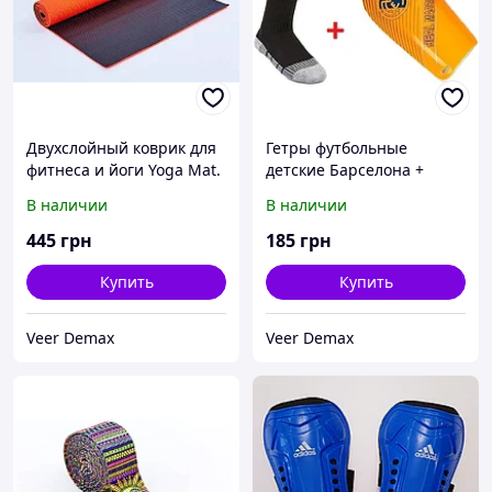
Двухслойный коврик для
Гетры футбольные
фитнеса и йоги Yoga Mat.
детские Барселона +
2-х слойный 6mm (
щитки Барселона (Акция)
В наличии
В наличии
1.73*0.61*6mm)
гетры Реал
оранжевый-черный
Мадрид+щитки Реал
445
грн
185
грн
Мадрид
Купить
Купить
Veer Demax
Veer Demax