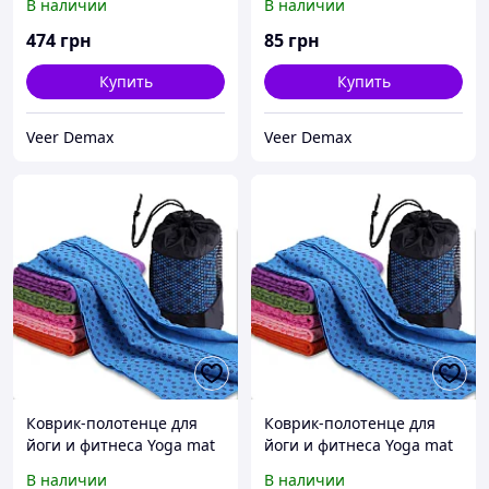
В наличии
В наличии
14 см
474
грн
85
грн
Купить
Купить
Veer Demax
Veer Demax
Коврик-полотенце для
Коврик-полотенце для
йоги и фитнеса Yoga mat
йоги и фитнеса Yoga mat
FI-4938 (1,83м х 0,63м)
FI-4938 (1,83м х 0,63м)
В наличии
В наличии
микрофибра + силикон
микрофибра + силикон