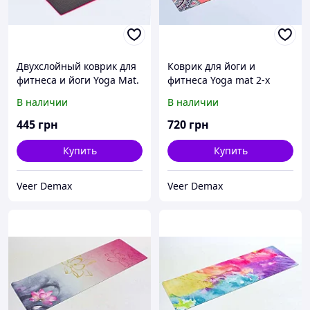
Двухслойный коврик для
Коврик для йоги и
фитнеса и йоги Yoga Mat.
фитнеса Yoga mat 2-х
2-х слойный 6mm (
слойнный замша-каучук 3
В наличии
В наличии
1.73*0.61*6mm) розовый-
mm ( 1.83*0.61*3mm)
черный
445
грн
720
грн
Купить
Купить
Veer Demax
Veer Demax