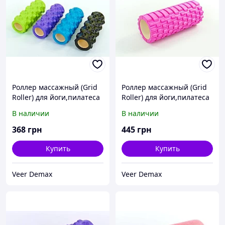
Роллер массажный (Grid
Роллер массажный (Grid
Roller) для йоги,пилатеса
Roller) для йоги,пилатеса
L - 31см, d - 10 см
мультиколор L - 33 см, d -
В наличии
В наличии
14 см
368
грн
445
грн
Купить
Купить
Veer Demax
Veer Demax