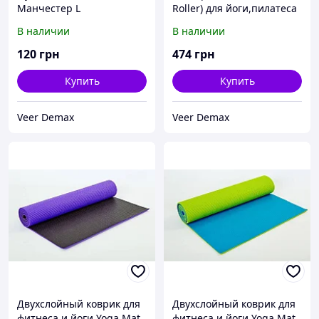
Манчестер L
Roller) для йоги,пилатеса
мультиколор L - 33 см, d -
В наличии
В наличии
14 см розовый-
фиолетовый
120
грн
474
грн
Купить
Купить
Veer Demax
Veer Demax
Двухслойный коврик для
Двухслойный коврик для
фитнеса и йоги Yoga Mat.
фитнеса и йоги Yoga Mat.