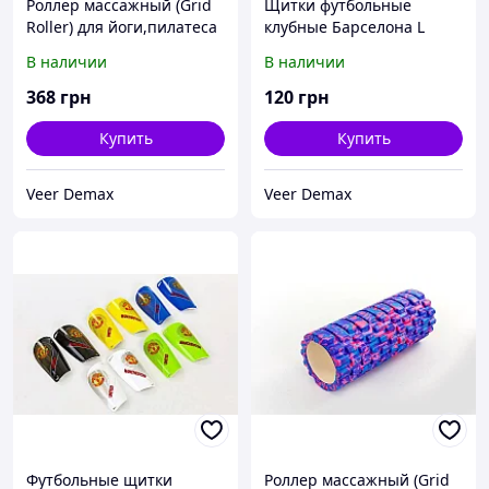
Роллер массажный (Grid
Щитки футбольные
Roller) для йоги,пилатеса
клубные Барселона L
L - 31см, d - 10 см
В наличии
В наличии
Салатовый
368
грн
120
грн
Купить
Купить
Veer Demax
Veer Demax
Футбольные щитки
Роллер массажный (Grid