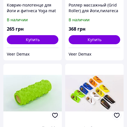
Коврик-полотенце для
Роллер массажный (Grid
йоги и фитнеса Yoga mat
Roller) для йоги,пилатеса
FI-4938 (1,83м х 0,63м)
L - 31см, d - 10 см Синий
В наличии
В наличии
микрофибра + силикон
265
грн
368
грн
Купить
Купить
Veer Demax
Veer Demax