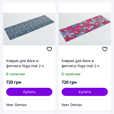
Коврик для йоги и
Коврик для йоги и
фитнеса Yoga mat 2-х
фитнеса Yoga mat 2-х
слойнный замша-каучук 3
слойнный замша-каучук 3
В наличии
В наличии
mm ( 1.83*0.61*3mm)
mm ( 1.83*0.61*3mm)
720
грн
720
грн
Купить
Купить
Veer Demax
Veer Demax