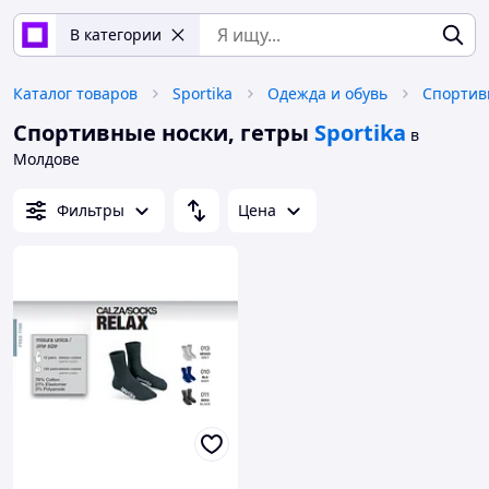
В категории
Каталог товаров
Sportika
Одежда и обувь
Спортив
Спортивные носки, гетры
Sportika
в
Молдове
Фильтры
Цена