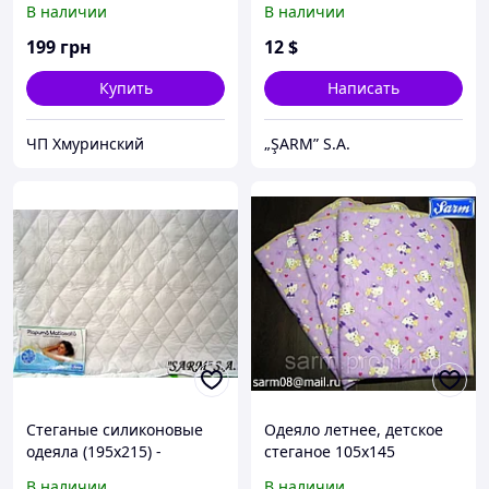
В наличии
В наличии
fiber ball
199
грн
12
$
Купить
Написать
ЧП Хмуринский
„ŞARM” S.A.
Стеганые силиконовые
Одеяло летнее, детское
одеяла (195х215) -
стеганое 105х145
наполнитель fiber ball
В наличии
В наличии