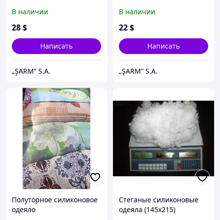
-премиум класса
наполнитель ВАЙТБОЛ
В наличии
В наличии
28
$
22
$
Написать
Написать
„ŞARM” S.A.
„ŞARM” S.A.
Полуторное силиконовое
Стеганые силиконовые
одеяло
одеяла (145х215)
полиэстер - наполнитель