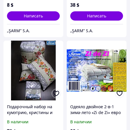
8
$
38
$
Написать
Написать
„ŞARM” S.A.
„ŞARM” S.A.
Подарочный набор на
Одеяло двойное 2-в-1
кумэтрию, кристины и
зима-лето «Zi de Zi» евро
свадьбу- комплект
размер - 195x215см.
В наличии
В наличии
постельного белья,
силиконовая подушка,