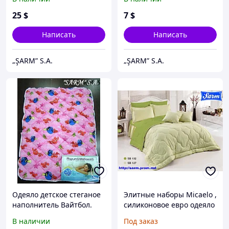
ВАЙТБОЛ
25
$
7
$
Написать
Написать
„ŞARM” S.A.
„ŞARM” S.A.
Одеяло детское стеганое
Элитные наборы Micaelo ,
наполнитель Вайтбол.
силиконовое евро одеяло
и 2 подушки премиум
В наличии
Под заказ
класса