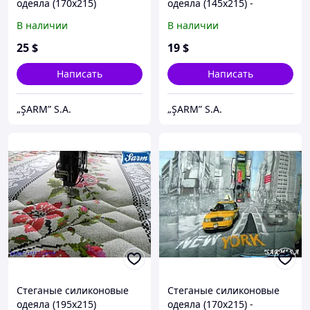
одеяла (170х215)
одеяла (145x215) -
-премиум класса
наполнитель ВАЙТБОЛ
В наличии
В наличии
25
$
19
$
Написать
Написать
„ŞARM” S.A.
„ŞARM” S.A.
Стеганые силиконовые
Стеганые силиконовые
одеяла (195х215)
одеяла (170x215) -