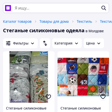
Каталог товаров
Товары для дома
Текстиль
Тексти
Стеганые силиконовые одеяла
в Молдове
Фильтры
Категория
Цена
Стеганые силиконовые
Стеганые силиконовые