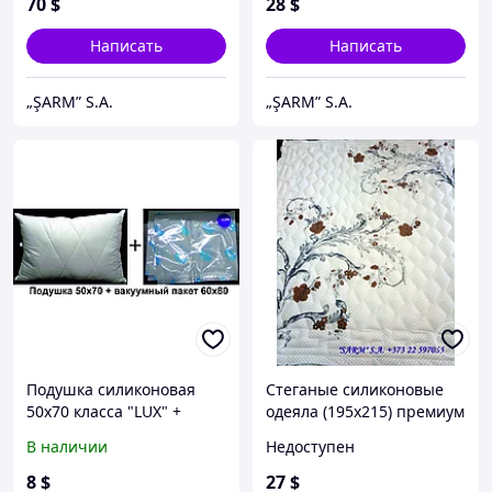
70
$
28
$
стеганое
Написать
Написать
„ŞARM” S.A.
„ŞARM” S.A.
Подушка cиликоновая
Стеганые силиконовые
50x70 класса "LUX" +
одеяла (195х215) премиум
вакуумный пакет 60х80
класса
В наличии
Недоступен
8
$
27
$