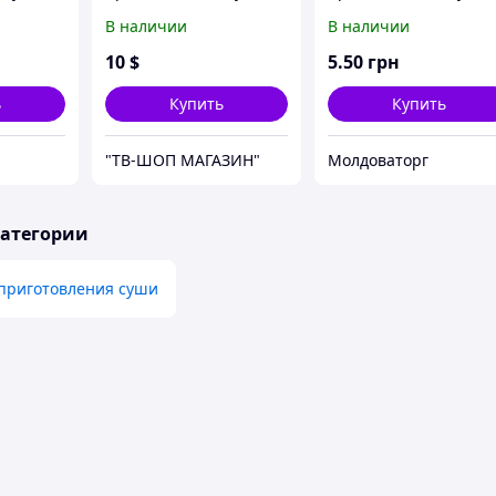
Roll-
Perfect Roll Sushi
роллов Perfect Roll-
В наличии
В наличии
Sushi
10
$
5
.50
грн
ь
Купить
Купить
"ТВ-ШОП МАГАЗИН"
Молдоваторг
категории
 приготовления суши