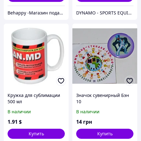
Behappy -Магазин подарков ручной работы
DYNAMO - SPORTS EQUIPMENT CENTER
Кружка для сублимации
Значок сувенирный Бэн
500 мл
10
В наличии
В наличии
1
.91
$
14
грн
Купить
Купить