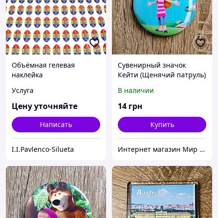
Объёмная гелевая
Сувенирный значок
наклейка
Кейти (Щенячий патруль)
Услуга
В наличии
Цену уточняйте
14
грн
Написать
Купить
I.I.Pavlenco-Silueta
Интернет магазин Мир стендов. Товары из Украины