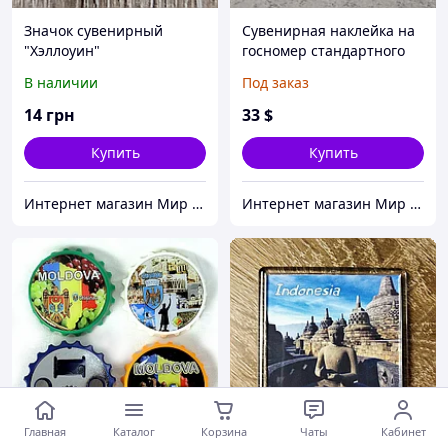
Значок сувенирный
Сувенирная наклейка на
"Хэллоуин"
госномер стандартного
размера "Молодые"
В наличии
Под заказ
14
грн
33
$
Купить
Купить
Интернет магазин Мир стендов. Товары из Украины
Интернет магазин Мир стендов. Товары из Украины
Главная
Каталог
Корзина
Чаты
Кабинет