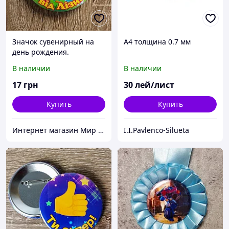
Значок сувенирный на
А4 толщина 0.7 мм
день рождения.
Смешарик Бараш
В наличии
В наличии
17
грн
30
лей/лист
Купить
Купить
Интернет магазин Мир стендов. Товары из Украины
I.I.Pavlenco-Silueta