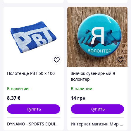
Полотенце PBT 50 x 100
Значок сувенирный Я
волонтер
В наличии
В наличии
8
.37
€
14
грн
Купить
Купить
DYNAMO - SPORTS EQUIPMENT CENTER
Интернет магазин Мир стендов. Товары из Украины