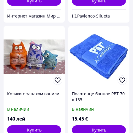
Купить
Купить
Интернет магазин Мир стендов. Товары из Украины
I.I.Pavlenco-Silueta
Котики с запахом ванили
Полотенце банное PBT 70
x 135
В наличии
В наличии
140
лей
15
.45
€
Купить
Купить