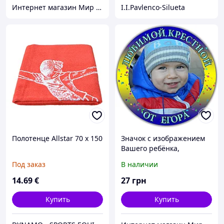
Интернет магазин Мир стендов. Товары из Украины
I.I.Pavlenco-Silueta
Полотенце Allstar 70 x 150
Значок с изображением
Вашего ребёнка,
Фотозначок Сувенирный
Под заказ
В наличии
14
.69
€
27
грн
Купить
Купить