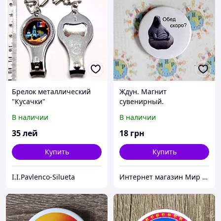
Брелок металлический
Ждун. Магнит
"Кусачки"
сувенирный.
Металлический
В наличии
В наличии
35
лей
18
грн
Купить
Купить
I.I.Pavlenco-Silueta
Интернет магазин Мир стендов. Товары из Украины