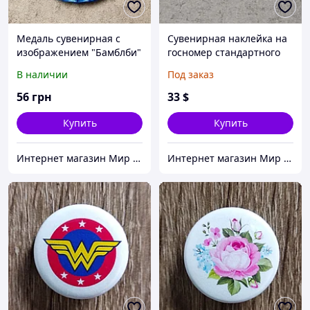
Медаль сувенирная с
Сувенирная наклейка на
изображением "Бамблби"
госномер стандартного
размера "Наречена"
В наличии
Под заказ
56
грн
33
$
Купить
Купить
Интернет магазин Мир стендов. Товары из Украины
Интернет магазин Мир стендов. Товары из Украины