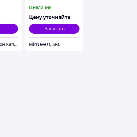
В наличии
Цену уточняйте
ь
Написать
Свадебный салон Каприз
MirNevest, SRL