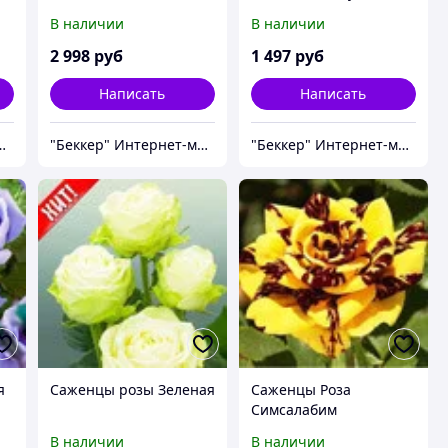
саженцев чайно-
В наличии
В наличии
гибридных роз 1553
2 998
руб
1 497
руб
Написать
Написать
нтернет-магазин
"Беккер" Интернет-магазин
"Беккер" Интернет-магазин
я
Саженцы розы Зеленая
Саженцы Роза
Симсалабим
В наличии
В наличии