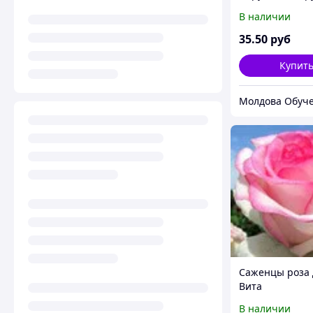
окрашеный в ц
В наличии
Чайная роза
35
.50
руб
Купит
Молдова Обуч
Саженцы роза
Вита
В наличии