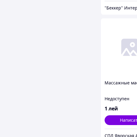
Массажные мас
Недоступен
1
лей
Написа
СПД Яворская 