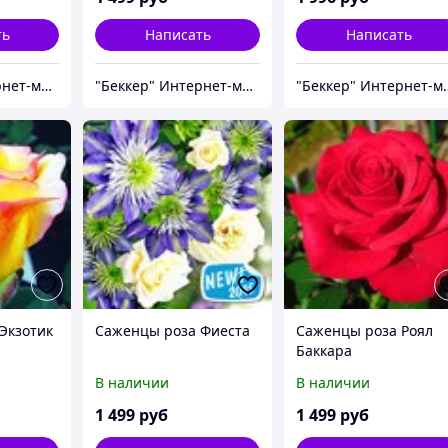
ть
Написать
Написать
"Беккер" Интернет-магазин
"Беккер" Интернет-магазин
"Беккер" И
Экзотик
Саженцы роза Фиеста
Саженцы роза Роял
Баккара
В наличии
В наличии
1 499
руб
1 499
руб