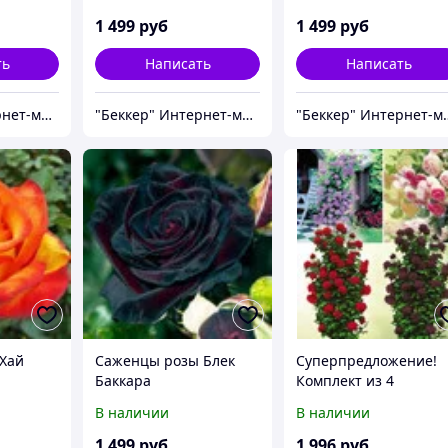
1 499
руб
1 499
руб
ть
Написать
Написать
"Беккер" Интернет-магазин
"Беккер" Интернет-магазин
"Беккер" И
Хай
Саженцы розы Блек
Суперпредложение!
Баккара
Комплект из 4
плетистых роз
В наличии
В наличии
1 499
руб
1 996
руб