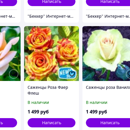
ть
Написать
Написать
"Беккер" Интернет-магазин
"Беккер" Интернет-магазин
"Беккер" И
Саженцы Роза Фаер
Саженцы роза Ванил
Флеш
В наличии
В наличии
1 499
руб
1 499
руб
ть
Написать
Написать