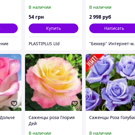
вет
роза
саженцев чайно-
В наличии
В наличии
гибридных роз
54
грн
2 998
руб
ь
Купить
Написать
ение
PLASTIPLUS Ltd
"Беккер" И
 Дольче
Саженцы роза Глория
Саженцы Роза Голуба
Дей
В наличии
В наличии