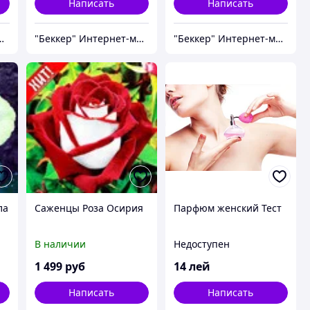
Написать
Написать
нтернет-магазин
"Беккер" Интернет-магазин
"Беккер" Интернет-магазин
ла
Саженцы Роза Осирия
Парфюм женский Тест
В наличии
Недоступен
1 499
руб
14
лей
Написать
Написать