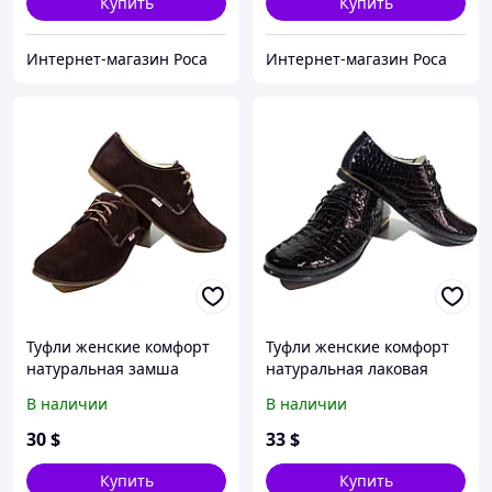
Купить
Купить
Интернет-магазин Роса
Интернет-магазин Роса
Туфли женские комфорт
Туфли женские комфорт
натуральная замша
натуральная лаковая
шоколадные на шнуровке
кожа "рептилия" черные
В наличии
В наличии
(15) 39 Коричневый
на шнуровке Зоя Туфли
женские комфорт
30
$
33
$
натуральная лаковая
кожа "рептилия" черные
Купить
Купить