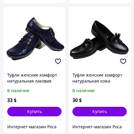
Туфли женские комфорт
Туфли женские комфорт
натуральная лаковая
натуральная кожа
кожа "рептилия" синие
черные на резинке (207)
В наличии
В наличии
на шнуровке (42) 36
Синий
33
$
30
$
Купить
Купить
Интернет-магазин Роса
Интернет-магазин Роса