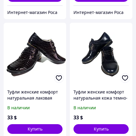
на
Интернет-магазин Роса
Интернет-магазин Роса
Туфли женские комфорт
Туфли женские комфорт
натуральная лаковая
натуральная кожа темно-
кожа "рептилия" черные
синие на шнуровке (4) 36
В наличии
В наличии
на шнуровке Зоя
Синий
Шнуровка, Натуральная
33
$
33
$
кожа, 40, Городской,
Закрытый, Черный
Купить
Купить