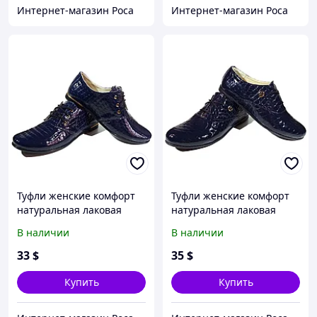
Интернет-магазин Роса
Интернет-магазин Роса
Туфли женские комфорт
Туфли женские комфорт
натуральная лаковая
натуральная лаковая
кожа "рептилия" синие
кожа "рептилия" синие
В наличии
В наличии
на шнуровке (Зоя) Туфли
на шнуровке (Т03)
женские комфорт
33
$
35
$
натуральная лаковая
кожа "рептилия" синие
Купить
Купить
на