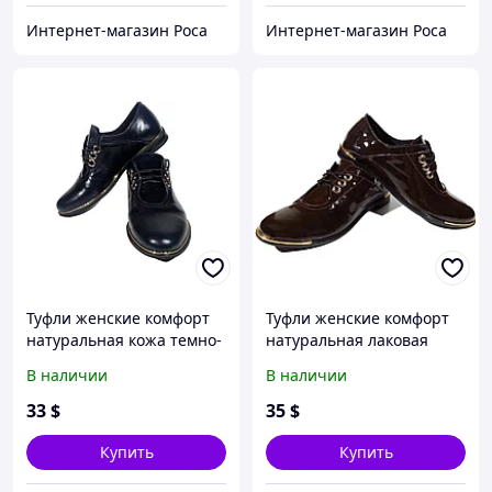
Интернет-магазин Роса
Интернет-магазин Роса
Туфли женские комфорт
Туфли женские комфорт
натуральная кожа темно-
натуральная лаковая
синие на шнуровке (4) 40
кожа шоколадные на
В наличии
В наличии
Синий
шнуровке (4) 40
Коричневый
33
$
35
$
Купить
Купить