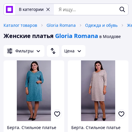
В категории
Каталог товаров
Gloria Romana
Одежда и обувь
Же
Женские платья
Gloria Romana
в Молдове
Фильтры
Цена
Берта. Стильное платье
Берта. Стильное платье