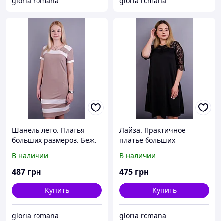
gloria romana
gloria romana
Шанель лето. Платья
Лайза. Практичное
больших размеров. Беж.
платье больших
размеров. Черный.
В наличии
В наличии
487
грн
475
грн
Купить
Купить
gloria romana
gloria romana