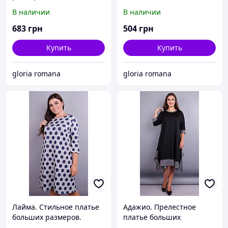
изумруд.
размеров. Графит.
В наличии
В наличии
683
грн
504
грн
Купить
Купить
gloria romana
gloria romana
Лайма. Стильное платье
Адажио. Прелестное
больших размеров.
платье больших
Горохи.
размеров. Черный.