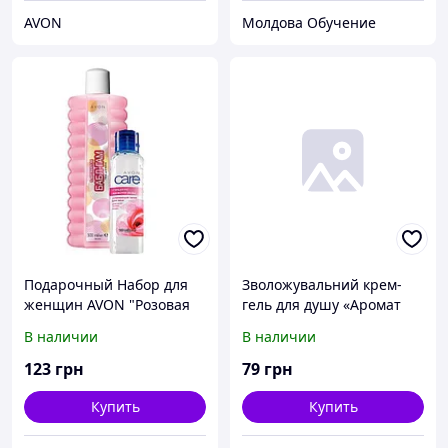
AVON
Молдова Обучение
Подарочный Набор для
Зволожувальний крем-
женщин AVON "Розовая
гель для душу «Аромат
мечта", Эйвон, Ейвон,
таємниці», 720 мл
В наличии
В наличии
Avon
123
грн
79
грн
Купить
Купить