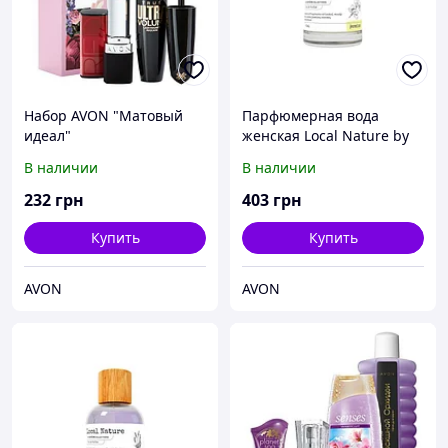
Набор AVON "Матовый
Парфюмерная вода
идеал"
женская Local Nature by
Avon Collections Jasmine
В наличии
В наличии
50 мл
232
грн
403
грн
Купить
Купить
AVON
AVON