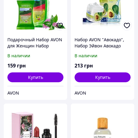
Подарочный Набор AVON
Набор AVON "Авокадо",
для Женщин Набор
Набор Эйвон Авокадо
"Зелёный Чай и Вербена"
В наличии
В наличии
, Эйвон, Ейвон, Avon
159
грн
213
грн
Купить
Купить
AVON
AVON