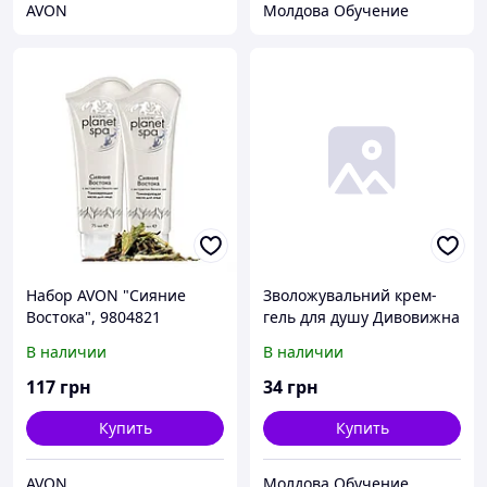
AVON
Молдова Обучение
Набор AVON "Сияние
Зволожувальний крем-
Востока", 9804821
гель для душу Дивовижна
казка, 250 мл
В наличии
В наличии
117
грн
34
грн
Купить
Купить
AVON
Молдова Обучение