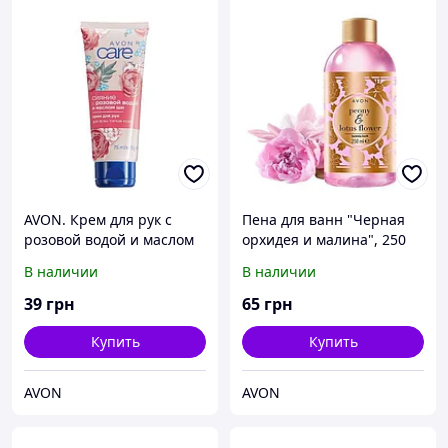
AVON. Крем для рук с
Пена для ванн "Черная
розовой водой и маслом
орхидея и малина", 250
ши «Сияние» Эйвон, 75
мл
В наличии
В наличии
мл.
39
грн
65
грн
Купить
Купить
AVON
AVON