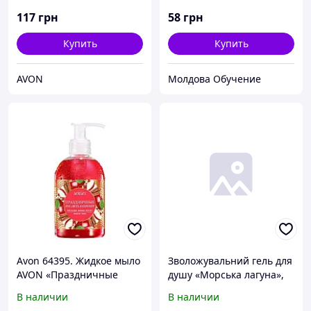
117
грн
58
грн
Купить
Купить
AVON
Молдова Обучение
Avon 64395. Жидкое мыло
Зволожувальний гель для
AVON «Праздничные
душу «Морська лагуна»,
пожелания. Радостное
720 мл
В наличии
В наличии
зимнее яблоко», 250 мл,