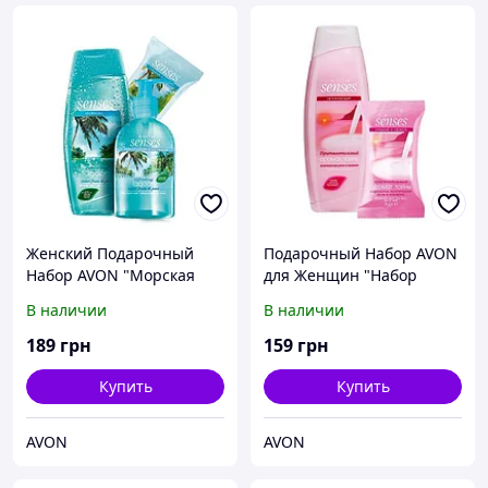
Женский Подарочный
Подарочный Набор AVON
Набор AVON "Морская
для Женщин "Набор
лагуна", Эйвон,
"Аромат Тайны", Эйвон,
В наличии
В наличии
Ейвон,Avon
Ейвон, Avon
189
грн
159
грн
Купить
Купить
AVON
AVON