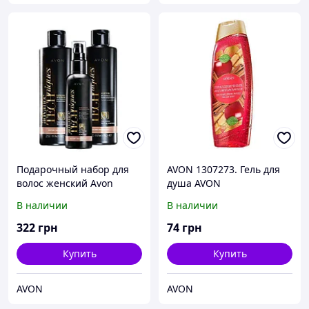
Подарочный набор для
AVON 1307273. Гель для
волос женский Avon
душа AVON
Магия гиалурона
«Праздничные
В наличии
В наличии
пожелания. Радостное
зимнее яблоко». Эйвон
322
грн
74
грн
1307273.
Купить
Купить
AVON
AVON