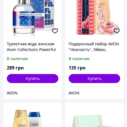
Туалетная вода женская
Подарочный Набор AVON
Avon Collections Powerful
"Нежность", Эйвон,
Flowers Violeta 50 мл
Ейвон, Avon
В наличии
В наличии
289
грн
135
грн
Купить
Купить
AVON
AVON