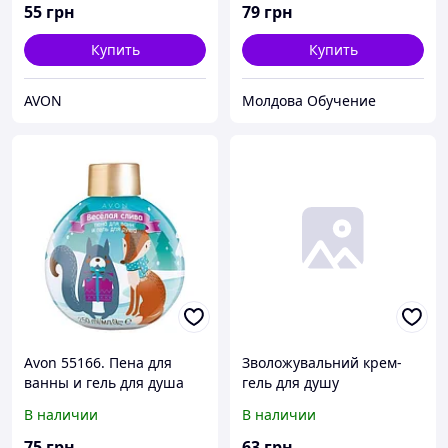
Эйвон 64395.
55
грн
79
грн
Купить
Купить
AVON
Молдова Обучение
Avon 55166. Пена для
Зволожувальний крем-
ванны и гель для душа
гель для душу
«Веселая слива», 55166.
«Мальовнича Тоскана»,
В наличии
В наличии
Эйвон, Ейвон
500 мл
75
грн
63
грн