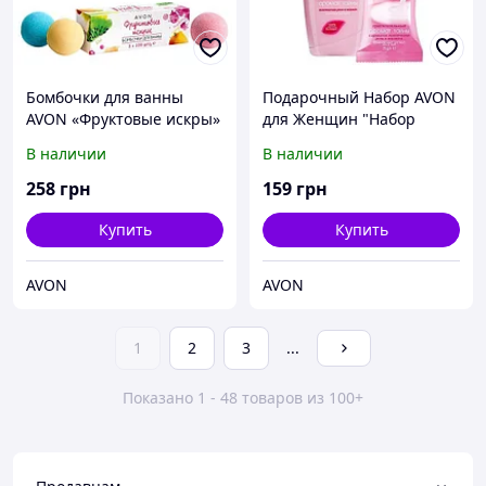
Бомбочки для ванны
Подарочный Набор AVON
AVON «Фруктовые искры»
для Женщин "Набор
"Аромат Тайны", Эйвон,
В наличии
В наличии
Ейвон, Avon
258
грн
159
грн
Купить
Купить
AVON
AVON
1
2
3
...
Показано 1 - 48 товаров из 100+