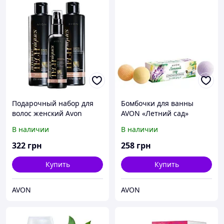
Подарочный набор для
Бомбочки для ванны
волос женский Avon
AVON «Летний сад»
Магия гиалурона
В наличии
В наличии
322
грн
258
грн
Купить
Купить
AVON
AVON