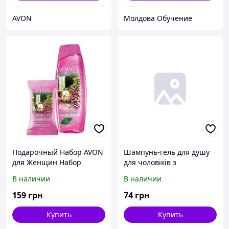
AVON
Молдова Обучение
Подарочный Набор AVON
Шампунь-гель для душу
для Женщин Набор
для чоловіків з
"Райский сад" , Эйвон,
дезодоруючим ефектом
В наличии
В наличии
Ейвон, Avon
«Екстрим», 720 мл
159
грн
74
грн
Купить
Купить