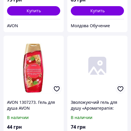
Купить
Купить
AVON
Молдова Обучение
AVON 1307273. Гель для
Зволожуючий гель для
душа AVON
душу «Ароматерапія:
«Праздничные
Антистрес», 500 мл
В наличии
В наличии
пожелания. Радостное
зимнее яблоко», 250 мл.
44
грн
74
грн