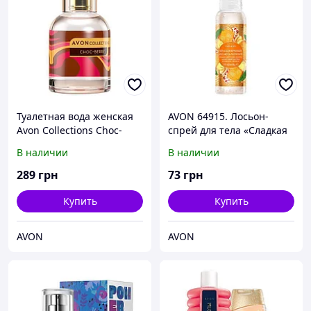
Туалетная вода женская
AVON 64915. Лосьон-
Avon Collections Choc-
спрей для тела «Сладкая
Berry 50 мл
цитрусовая искорка»,
В наличии
В наличии
Эйвон, Ейвон
289
грн
73
грн
Купить
Купить
AVON
AVON