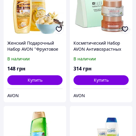
Женский Подарочный
Косметический Набор
Набор AVON "Фруктовое
AVON Антивозрастных
мороженое",Эйвон,Ейвон
Средств для Лица
В наличии
В наличии
148
грн
314
грн
Купить
Купить
AVON
AVON