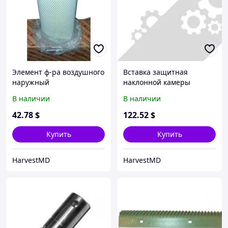
Элемент ф-ра воздушного
Вставка защитная
наружный
наклонной камеры
(545994/799796/P782105/1
правая М203-360,
В наличии
В наличии
182303), Claas Tuc420-460,
Med310-340
M350/360, Med310
42
.78
$
122
.52
$
Купить
Купить
HarvestMD
HarvestMD