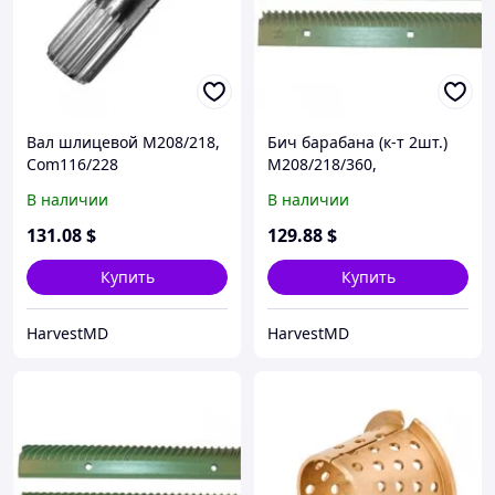
Вал шлицевой М208/218,
Бич барабана (к-т 2шт.)
Com116/228
М208/218/360,
Tuc340/440, Dom108/128,
В наличии
В наличии
Com116/228
131
.08
$
129
.88
$
Купить
Купить
HarvestMD
HarvestMD