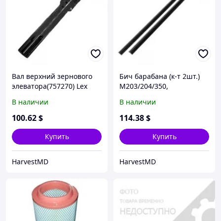
Вал верхний зернового
Бич барабана (к-т 2шт.)
элеватора(757270) Lex
М203/204/350,
(Италия)
Med310/330
В наличии
В наличии
100
.62
$
114
.38
$
Купить
Купить
HarvestMD
HarvestMD