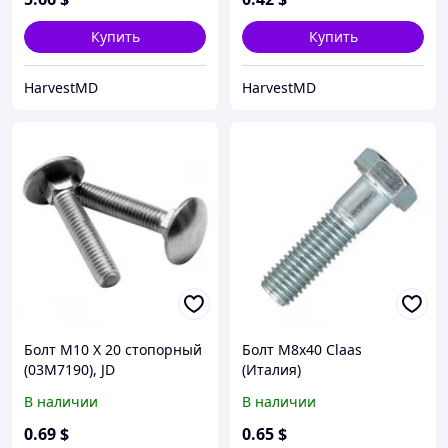
Купить
Купить
HarvestMD
HarvestMD
Болт M10 X 20 стопорный
Болт M8x40 Claas
(03M7190), JD
(Италия)
В наличии
В наличии
0
.69
$
0
.65
$