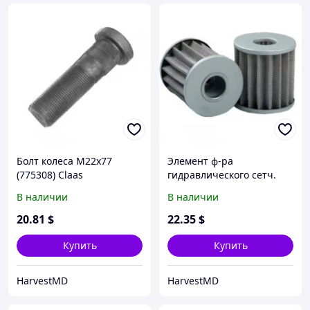
Болт колеса М22х77
Элемент ф-ра
(775308) Claas
гидравлического сетч.
(766538/HF35317). М203-
В наличии
В наличии
218, Jag675-695, Dom78-
128 (HiFi)
20
.81
$
22
.35
$
Купить
Купить
HarvestMD
HarvestMD