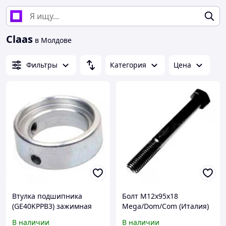
Claas
в Молдове
Фильтры
Категория
Цена
Втулка подшипника
Болт М12х95х18
(GE40KPPB3) зажимная
Mega/Dom/Com (Италия)
Claas
В наличии
В наличии