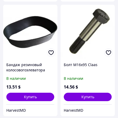
Бандаж резиновый
Болт М16х95 Claas
колосовогоэлеватора
(150x60) Claas
В наличии
В наличии
13
.51
$
14
.56
$
Купить
Купить
HarvestMD
HarvestMD