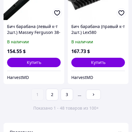
Бич барабана (левый к-т
Бич барабана (правый к-т
2шт.) Massey Ferguson 38-
2шт.) Lex580
40/7272/74/78
В наличии
В наличии
154
.55
$
167
.73
$
Купить
Купить
HarvestMD
HarvestMD
1
2
3
...
Показано 1 - 48 товаров из 100+