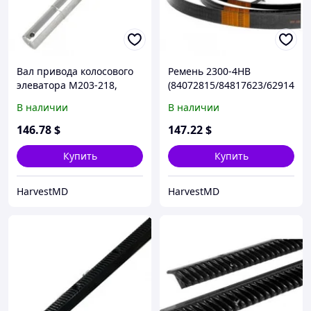
Вал привода колосового
Ремень 2300-4HB
элеватора М203-218,
(84072815/84817623/62914
Med340, Dom88-118
2.0) Stomil (Польша), NH
В наличии
В наличии
146
.78
$
147
.22
$
Купить
Купить
HarvestMD
HarvestMD