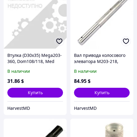
Втулка (D30x35) Mega203-
Вал привода колосового
360, Dom108/118, Med
элеватора М203-218,
Med340, Dom88-118
В наличии
В наличии
31
.86
$
84
.95
$
Купить
Купить
HarvestMD
HarvestMD