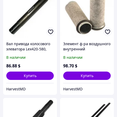
Вал привода колосового
Элемент ф-ра воздушного
элеватора Lex420-580,
внутренний
Tuc320-450
(077382/AZ61134/8983574
В наличии
В наличии
6), JD/Lex480-580, Jag830-
900 (HiFi)
86
.88
$
98
.70
$
Купить
Купить
HarvestMD
HarvestMD