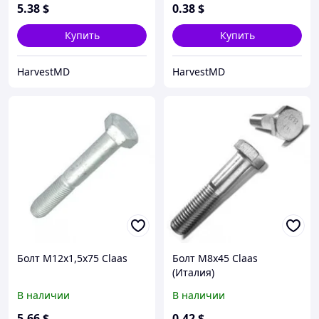
5
.38
$
0
.38
$
Купить
Купить
HarvestMD
HarvestMD
Болт М12х1,5х75 Claas
Болт M8x45 Claas
(Италия)
В наличии
В наличии
5
.66
$
0
.42
$