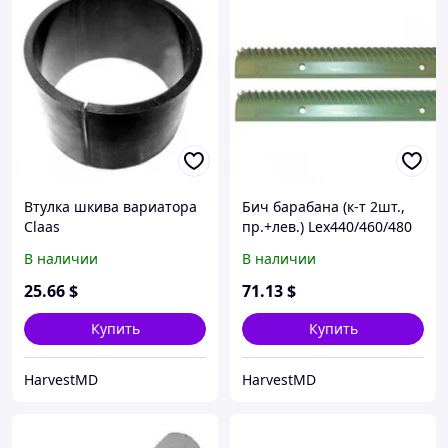
Втулка шкива вариатора
Бич барабана (к-т 2шт.,
Claas
пр.+лев.) Lex440/460/480
В наличии
В наличии
25
.66
$
71
.13
$
Купить
Купить
HarvestMD
HarvestMD