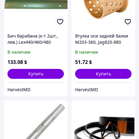
Бич барабана (к-т 2шт.,
Втулка оси задней балки
лев.) Lex440/460/480
М203-360, Jag820-880
В наличии
В наличии
133
.08
$
51
.72
$
Купить
Купить
HarvestMD
HarvestMD