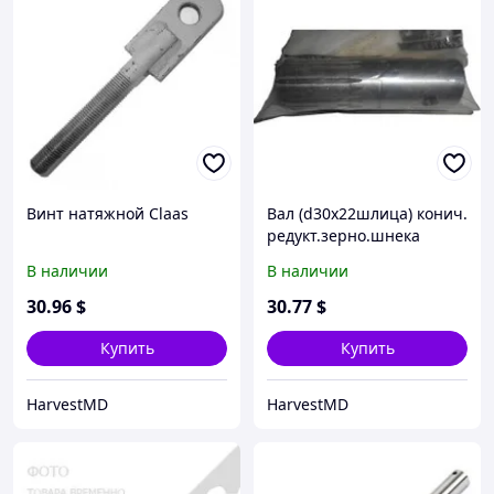
Винт натяжной Claas
Вал (d30х22шлица) конич.
редукт.зерно.шнека
Lex/Tuc
В наличии
В наличии
30
.96
$
30
.77
$
Купить
Купить
HarvestMD
HarvestMD