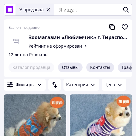
У продавца
Был online:
давно
Зоомагазин «Любимчик» г. Тирасполь
Рейтинг не сформирован
12 лет на Prom.md
Каталог продавца
Отзывы
Контакты
Графи
Фильтры
Категория
Цена