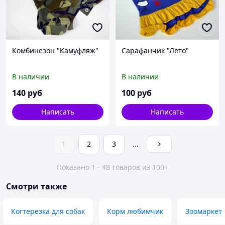
Комбинезон "Камуфляж"
Сарафанчик "Лето"
В наличии
В наличии
140
руб
100
руб
Написать
Написать
1
2
3
...
Показано 1 - 48 товаров из 100+
Смотри также
Когтерезка для собак
Корм любимчик
Зоомаркет