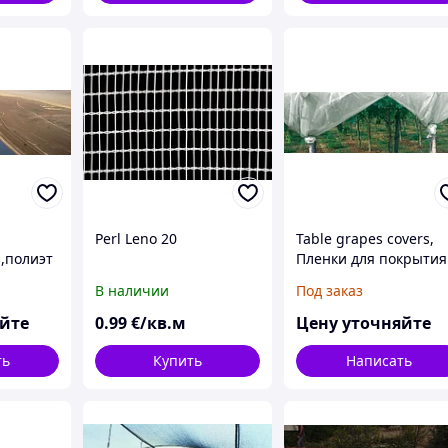
Perl Leno 20
Table grapes covers,
,полиэт
Пленки для покрытия
ка для
винограда
В наличии
Под заказ
доемов
яйте
0
.99
€/кв.м
Цену уточняйте
ть
Купить
Написать