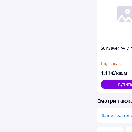
SunSaver AV Di
Под заказ
1
.11
€/кв.м
Купит
Смотри такж
Защит растен