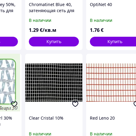
ey 50%,
Chromatinet Blue 40,
OptiNet 40
ть для
затеняющая сеть для
стом
управления ростом
В наличии
В наличии
го цвета
растений голубого
цвета
1
.29
€/кв.м
1
.76
€
ь
Купить
Купить
rl 30%
Clear Cristal 10%
Red Leno 20
я
ть
В наличии
В наличии