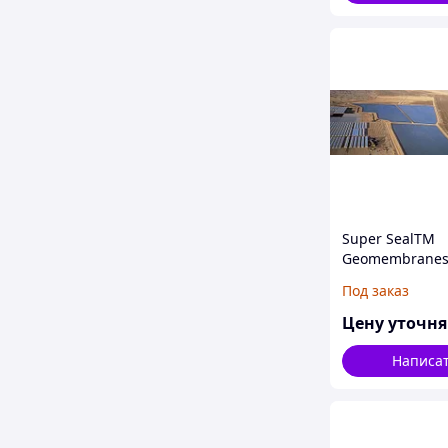
Super SealTM
Geomembranes
иленовая плен
Под заказ
устройства во
Цену уточн
Написа