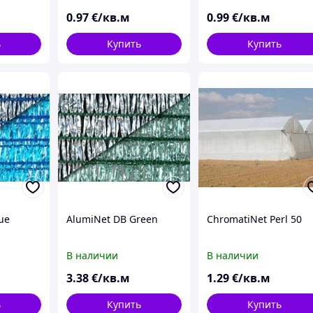
0
.97
€/кв.м
0
.99
€/кв.м
ь
Купить
Купить
ue
AlumiNet DB Green
ChromatiNet Perl 50
В наличии
В наличии
3
.38
€/кв.м
1
.29
€/кв.м
ь
Купить
Купить