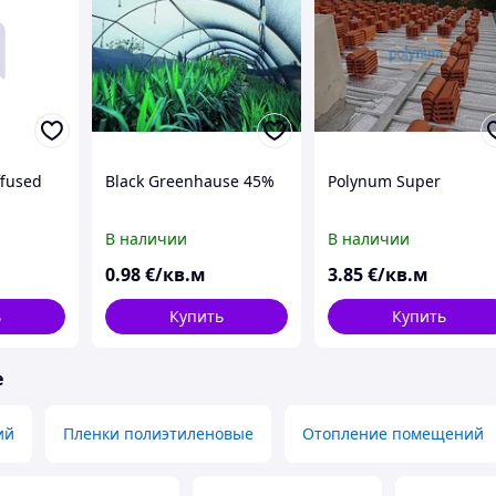
ffused
Black Greenhause 45%
Polynum Super
В наличии
В наличии
0
.98
€/кв.м
3
.85
€/кв.м
ь
Купить
Купить
е
ий
Пленки полиэтиленовые
Отопление помещений