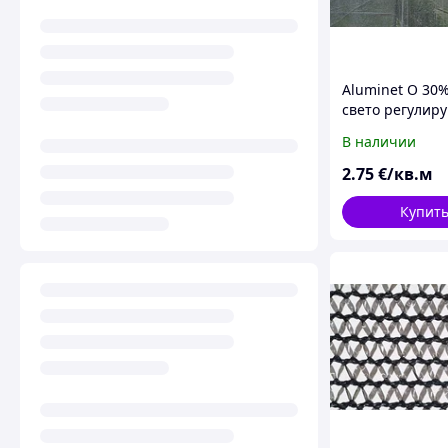
Aluminet O 30%
свето регулир
сеть для с/х ку
В наличии
минимальным
затенением
2
.75
€/кв.м
Купит