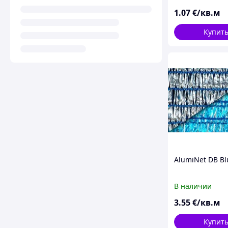
1
.07
€/кв.м
Купит
AlumiNet DB Bl
В наличии
3
.55
€/кв.м
Купит