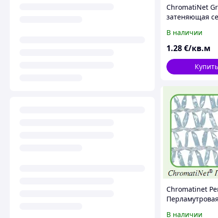
ChromatiNet Gr
затеняющая се
управления ро
В наличии
растений серо
1
.28
€/кв.м
Купит
Chromatinet Pe
Перламутрова
затеняющая се
В наличии