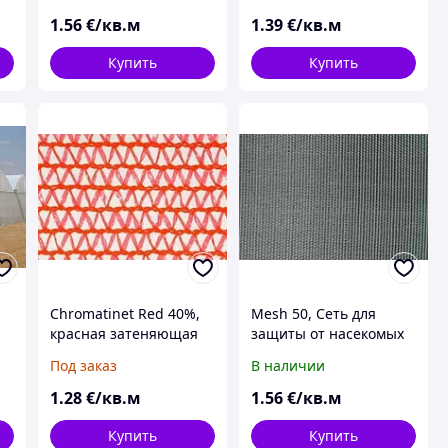
роста растений
1
.56
€/кв.м
1
.39
€/кв.м
Купить
Купить
Chromatinet Red 40%,
Mesh 50, Сеть для
красная затеняющая
защиты от насекомых
сеть для ускоренного
Под заказ
В наличии
роста растений
1
.28
€/кв.м
1
.56
€/кв.м
Купить
Купить