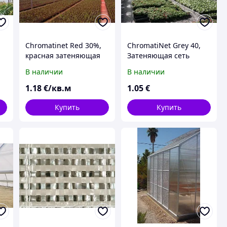
Chromatinet Red 30%,
ChromatiNet Grey 40,
красная затеняющая
Затеняющая сеть
сеть для ускоренного
серого цвета для
В наличии
В наличии
роста растений
управления ростом
растений
1
.18
€/кв.м
1
.05
€
Купить
Купить