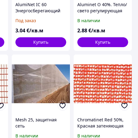
AlumiNet IC 60
Aluminet O 40%. Тепло/
Энергосберегающий
свето регулирующая
экран
сеть для с/х культур с
Под заказ
В наличии
низким затенением
3
.04
€/кв.м
2
.88
€/кв.м
Купить
Купить
Mesh 25, защитная
Chromatinet Red 50%,
сеть
Красная затеняющая
сеть для ускоренного
В наличии
В наличии