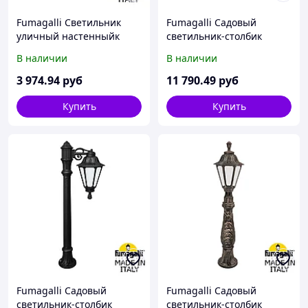
Fumagalli Светильник
Fumagalli Садовый
уличный настенныйк
светильник-столбик
FUMAGALLI CARLO-FS
FUMAGALLI IAFAET.R/RUT
В наличии
В наличии
DR1.571.000.AXU1L
E26.162.000.VXF1R
3 974
.94
руб
11 790
.49
руб
Купить
Купить
Fumagalli Садовый
Fumagalli Садовый
светильник-столбик
светильник-столбик