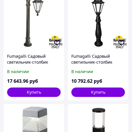
Fumagalli Садовый
Fumagalli Садовый
светильник-столбик
светильник-столбик
FUMAGALLI ALOE`.R
FUMAGALLI IAFAET.R/RUT
В наличии
В наличии
BISSO/RUT 1L
E26.162.000.AXF1R
E26.163.S10.BYF1R
17 643
.96
руб
10 792
.62
руб
Купить
Купить