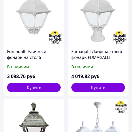
Fumagalli Уличный
Fumagalli Ландшафтный
фонарь на столб
фонарь FUMAGALLI
FUMAGALLI CEFA
MIKROLOT/CEFA
В наличии
В наличии
U23.000.000.WYF1R
U23.110.000.WYF1R
3 098
.76
руб
4 019
.82
руб
Купить
Купить