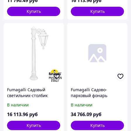
11 790
.49
руб
16 113
.96
руб
Купить
Купить
Fumagalli Садовый
Fumagalli Садово-
светильник-столбик
парковый фонарь
FUMAGALLI ALOE`.R
FUMAGALLI ARTU
В наличии
В наличии
BISSO/RUT 1L
BISSO/RUT 3+1
E26.163.S10.WXF1R
E26.158.S31.VYF1R
16 113
.96
руб
34 766
.09
руб
Купить
Купить