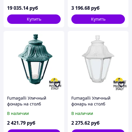
SICHEM/CEFA 3L
E22.110.000.WYF1R
U23.120.S30.BYF1R
19 035
.14
руб
3 196
.68
руб
Купить
Купить
Fumagalli Уличный
Fumagalli Уличный
фонарь на столб
фонарь на столб
FUMAGALLI ANNA
FUMAGALLI ANNA
В наличии
В наличии
E22.000.000.VXF1R
E22.000.000.WYF1R
2 421
.79
руб
2 275
.62
руб