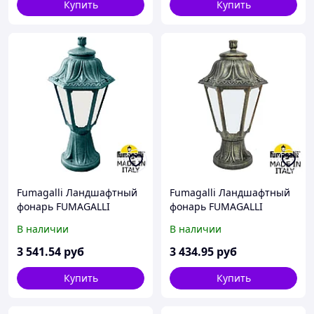
Купить
Купить
Fumagalli Ландшафтный
Fumagalli Ландшафтный
фонарь FUMAGALLI
фонарь FUMAGALLI
MINILOT/ANNA
MIKROLOT/ANNA
В наличии
В наличии
E22.111.000.VYF1R
E22.110.000.BYF1R
3 541
.54
руб
3 434
.95
руб
Купить
Купить