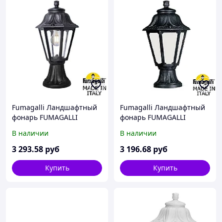
Fumagalli Ландшафтный
Fumagalli Ландшафтный
фонарь FUMAGALLI
фонарь FUMAGALLI
MINILOT/ANNA
MIKROLOT/ANNA
В наличии
В наличии
E22.111.000.AXF1R
E22.110.000.AYF1R
3 293
.58
руб
3 196
.68
руб
Купить
Купить