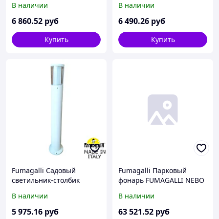
В наличии
В наличии
WALL 3A7.003.000.WXU2L
DS2.560.000.WXD1L
6 860
.52
руб
6 490
.26
руб
Купить
Купить
Fumagalli Садовый
Fumagalli Парковый
светильник-столбик
фонарь FUMAGALLI NEBO
FUMAGALLI CARLO 800
OFIR/RUT 3L
В наличии
В наличии
DR1.575.000.WXU1L
E26.202.R30.WXF1R
5 975
.16
руб
63 521
.52
руб