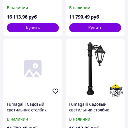
FUMAGALLI ALOE`.R
FUMAGALLI IAFAET.R/RUT
В наличии
В наличии
BISSO/RUT 1L
E26.162.000.BXF1R
E26.163.S10.AYF1R
16 113
.96
руб
11 790
.49
руб
Купить
Купить
Fumagalli Садовый
Fumagalli Садовый
светильник-столбик
светильник-столбик
FUMAGALLI IAFAET.R/RUT
FUMAGALLI ALOE`.R
В наличии
В наличии
E26.162.000.VYF1R
BISSO/RUT 1L
E26.163.S10.AXF1R