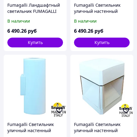
Fumagalli Ландшафтный
Fumagalli Светильник
светильник FUMAGALLI
уличный настенный
ELISA SPIKE
FUMAGALLI ESTER WALL
В наличии
В наличии
DS2.561.000.WXD1L
DS1.560.000.WXD1L
6 490
.26
руб
6 490
.26
руб
Купить
Купить
Fumagalli Светильник
Fumagalli Светильник
уличный настенный
уличный настенный
FUMAGALLI FRANCA 90-2L
FUMAGALLI ELISA WALL