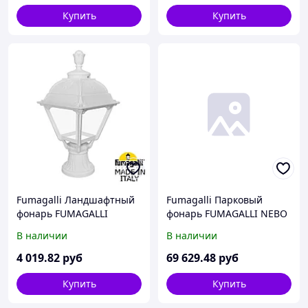
Купить
Купить
Fumagalli Ландшафтный
Fumagalli Парковый
фонарь FUMAGALLI
фонарь FUMAGALLI NEBO
MIKROLOT/CEFA
OFIR/RUT 3L
В наличии
В наличии
U23.110.000.WXF1R
E26.202.R30.BYF1R
4 019
.82
руб
69 629
.48
руб
Купить
Купить