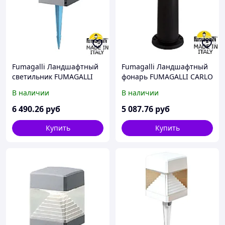
Fumagalli Ландшафтный
Fumagalli Ландшафтный
светильник FUMAGALLI
фонарь FUMAGALLI CARLO
ESTER SPIKE
400 DR1.574.000.AXU1L
В наличии
В наличии
DS1.561.000.LXD1L
6 490
.26
руб
5 087
.76
руб
Купить
Купить