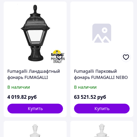
Fumagalli Ландшафтный
Fumagalli Парковый
фонарь FUMAGALLI
фонарь FUMAGALLI NEBO
MIKROLOT/CEFA
OFIR/RUT 3L
В наличии
В наличии
U23.110.000.AXF1R
E26.202.R30.WYF1R
4 019
.82
руб
63 521
.52
руб
Купить
Купить