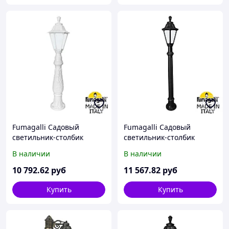
Fumagalli Садовый
Fumagalli Садовый
светильник-столбик
светильник-столбик
FUMAGALLI IAFAET.R/RUT
FUMAGALLI ALOE`.R/RUT
В наличии
В наличии
E26.162.000.WYF1R
E26.163.000.AYF1R
10 792
.62
руб
11 567
.82
руб
Купить
Купить