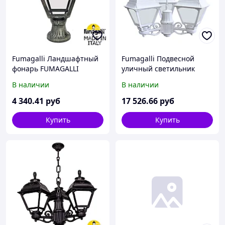
Fumagalli Ландшафтный
Fumagalli Подвесной
фонарь FUMAGALLI
уличный светильник
MIKROLOT/CEFA
(ЛЮСТРА) FUMAGALLI
В наличии
В наличии
U23.110.000.BXF1R
SICHEM/CEFA 3L
U23.120.S30.WYF1R
4 340
.41
руб
17 526
.66
руб
Купить
Купить