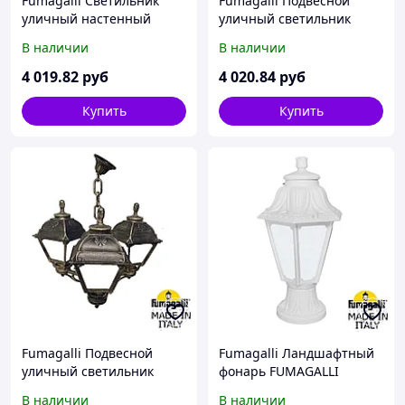
Fumagalli Светильник
Fumagalli Подвесной
уличный настенный
уличный светильник
FUMAGALLI BISSO/CEFA
FUMAGALLI SICHEM/CEFA
В наличии
В наличии
U23.131.000.WXF1R
U23.120.000.WXF1R
4 019
.82
руб
4 020
.84
руб
Купить
Купить
Fumagalli Подвесной
Fumagalli Ландшафтный
уличный светильник
фонарь FUMAGALLI
(ЛЮСТРА) FUMAGALLI
MIKROLOT/ANNA
В наличии
В наличии