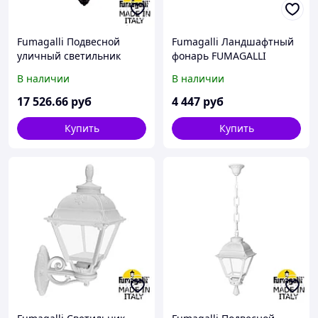
Fumagalli Подвесной
Fumagalli Ландшафтный
уличный светильник
фонарь FUMAGALLI
(ЛЮСТРА) FUMAGALLI
MINILOT/CEFA
В наличии
В наличии
SICHEM/CEFA 3L
U23.111.000.VYF1R
U23.120.S30.AYF1R
17 526
.66
руб
4 447
руб
Купить
Купить