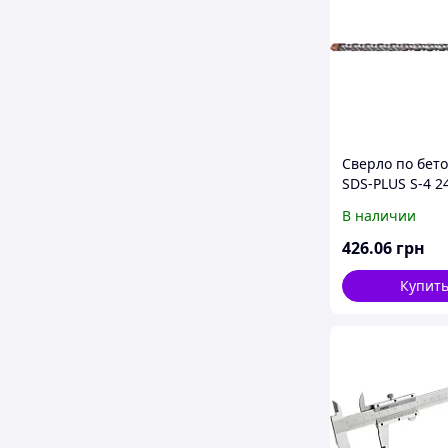
Сверло по бето
SDS-PLUS S-4 2
1000мм ( в тубе
В наличии
426
.06
грн
Купит