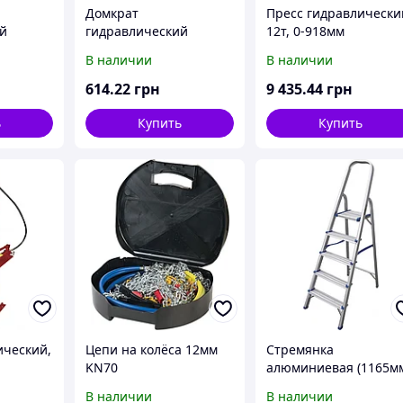
Домкрат
Пресс гидравлически
й
гидравлический
12т, 0-918мм
, 242-
бутылочный в ящике
В наличии
В наличии
5т, 216-413мм
614
.22
грн
9 435
.44
грн
ь
Купить
Купить
ический,
Цепи на колёса 12мм
Стремянка
KN70
алюминиевая (1165м
В наличии
В наличии