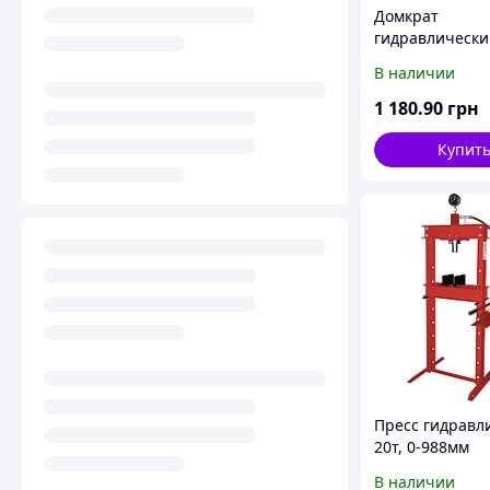
Домкрат
гидравлически
бутылочный 20т
В наличии
452мм
1 180
.90
грн
Купит
Пресс гидравл
20т, 0-988мм
В наличии