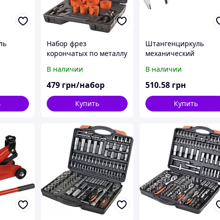
ль
Набор фрез
Штангенциркуль
корончатых по металлу
механический
22-040
250мм/0,02мм
В наличии
В наличии
479
грн/набор
510
.58
грн
ь
Купить
Купить