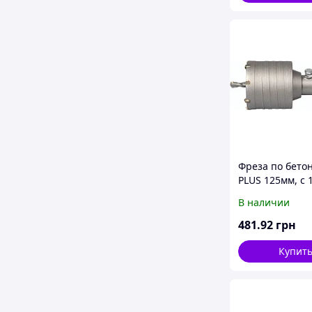
Фреза по бетон
PLUS 125мм, с 
победит. напа
В наличии
481
.92
грн
Купит