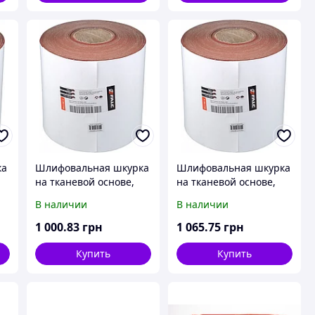
ка
Шлифовальная шкурка
Шлифовальная шкурка
на тканевой основе,
на тканевой основе,
0м
P220, рулон 200ммx50м
P80, рулон 200ммx50м
В наличии
В наличии
1 000
.83
грн
1 065
.75
грн
Купить
Купить