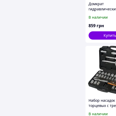
Домкрат
гидравлически
гаражный MIOL
В наличии
859
грн
Купит
Набор насадок
торцевых с тр
1/2" (32 ед.) MI
В наличии
147