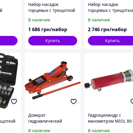
Набор насадок
Набор насадок
й
торцевых с трещоткой
торцевых с трещотко
 80-118
1/4'', 1/2''(111 ед.) MIOL
1/4'', 3/8'', 1/2" (171 ед.
В наличии
В наличии
58-099
MIOL 58-040
1 686
грн/набор
2 746
грн/набор
ь
Купить
Купить
Домкрат
Гидроцилиндр с
ещоткой
гидравлический
манометром MIOL 80
OL 58-
гаражный 3 т. MIOL 80-
416
В наличии
В наличии
245