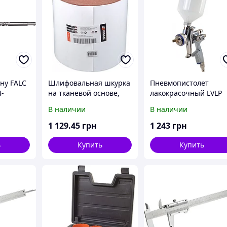
ну FALC
Шлифовальная шкурка
Пневмопистолет
4-
на тканевой основе,
лакокрасочный LVLP
)
P40, рулон 200ммx50м
(литой бак) 1,3 мм.
В наличии
В наличии
Hephäst 362107
1 129
.45
грн
1 243
грн
ь
Купить
Купить