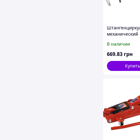
Штангенцирку
механический
300мм/0,02мм
В наличии
669
.83
грн
Купит