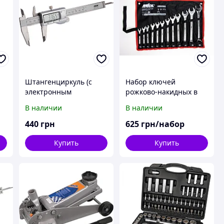
Штангенциркуль (с
Набор ключей
электронным
рожково-накидных в
дисплеем, Железный
капроновой сумке
В наличии
В наличии
корпус ) MIOL 15-241
MIOL 51-714
440
грн
625
грн/набор
Купить
Купить