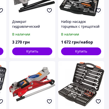
Домкрат
Набор насадок
гидравлический
торцевых с трещоткой
гаражный 2,25 MIOL
1/4'', 1/2" (94 ед.) MIOL
В наличии
В наличии
80-220
58-110
3 270
грн
1 672
грн/набор
Купить
Купить