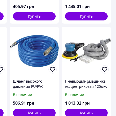
8х15мм, 50м
405
.97
грн
1 445
.01
грн
Купить
Купить
Шланг высокого
Пневмошлифмашинка
)
давления PU/PVC
эксцентриковая 125мм,
армированный
6.3бар,167л/мин(с
В наличии
В наличии
9,5х16мм 20м
пылесборником)
506
.91
грн
1 013
.32
грн
Купить
Купить