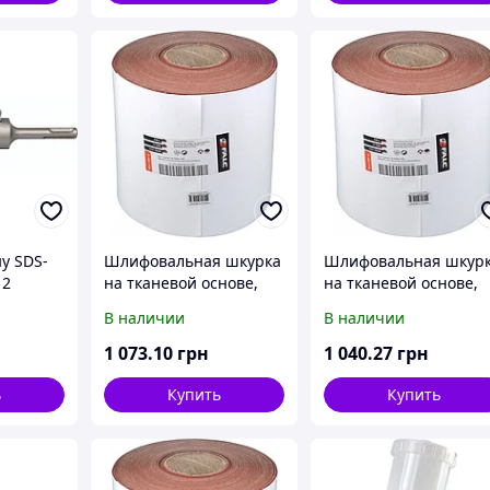
у SDS-
Шлифовальная шкурка
Шлифовальная шкур
12
на тканевой основе,
на тканевой основе,
йками
P120, рулон 200ммx50м
P180, рулон 200ммx5
В наличии
В наличии
1 073
.10
грн
1 040
.27
грн
ь
Купить
Купить