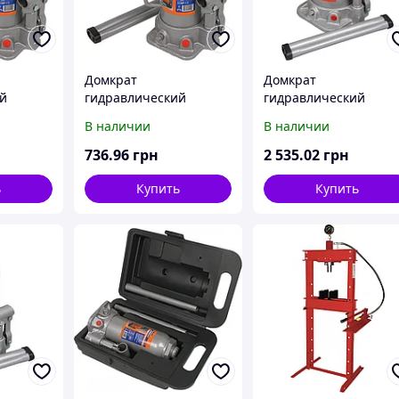
Домкрат
Домкрат
й
гидравлический
гидравлический
 216-
бутылочный 10т, 230-
бутылочный 30т, 285-
В наличии
В наличии
460мм
465мм
736
.96
грн
2 535
.02
грн
ь
Купить
Купить