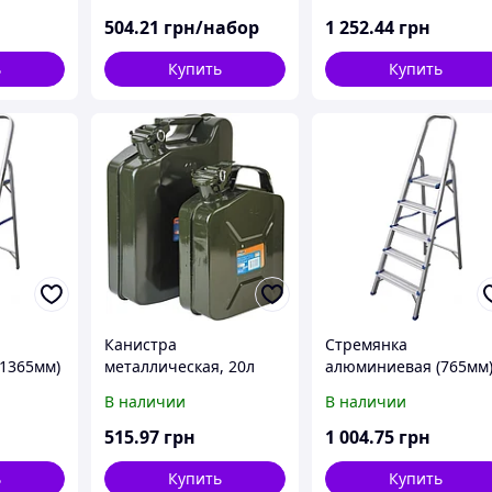
504
.21
грн/набор
1 252
.44
грн
ь
Купить
Купить
Канистра
Стремянка
1365мм)
металлическая, 20л
алюминиевая (765мм
В наличии
В наличии
515
.97
грн
1 004
.75
грн
ь
Купить
Купить