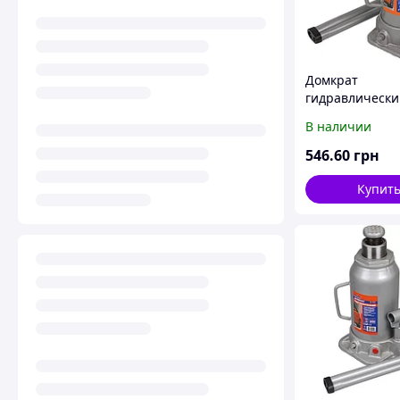
Домкрат
гидравлически
бутылочный 5т,
В наличии
413мм
546
.60
грн
Купит