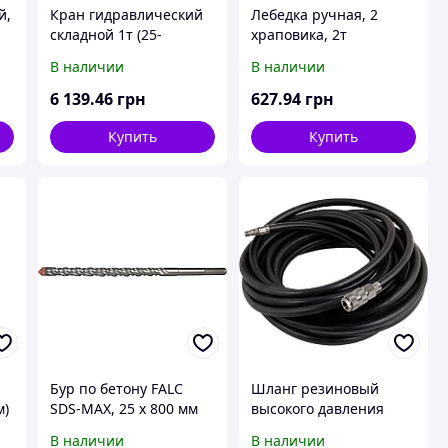
й,
Кран гидравлический
Лебедка ручная, 2
складной 1т (25-
храповика, 2т
2000mm)
В наличии
В наличии
6 139
.46
грн
627
.94
грн
Купить
Купить
Бур по бетону FALC
Шланг резиновый
м)
SDS-MAX, 25 х 800 мм
высокого давления
армированный
В наличии
В наличии