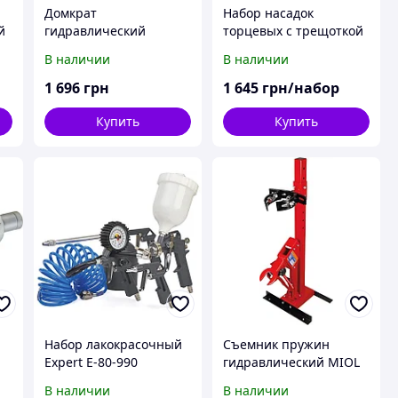
Домкрат
Набор насадок
й
гидравлический
торцевых с трещоткой
)
гаражный 2,5 т MIOL
1/4''1/2"(82 ед.) MIOL
В наличии
В наличии
80-230
58-130
1 696
грн
1 645
грн/набор
Купить
Купить
Набор лакокрасочный
Съемник пружин
-
Expert E-80-990
гидравлический MIOL
80-428
В наличии
В наличии