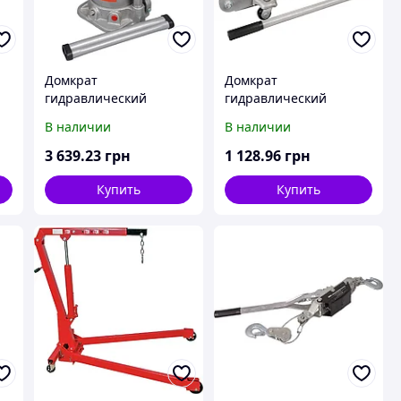
Домкрат
Домкрат
гидравлический
гидравлический
бутылочный 50т, 300-
подкатной 2т, 9,8кг,
В наличии
В наличии
480мм
h350мм
3 639
.23
грн
1 128
.96
грн
Купить
Купить