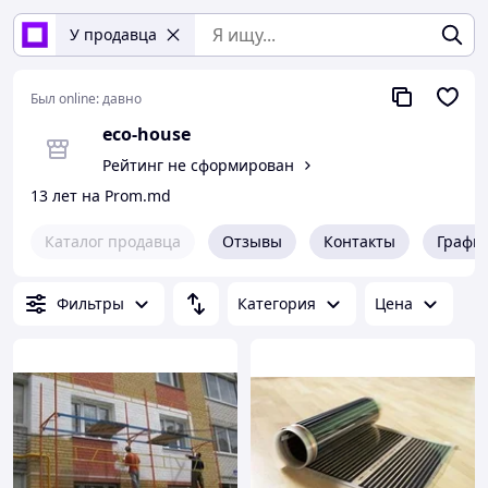
У продавца
Был online:
давно
eco-house
Рейтинг не сформирован
13 лет на Prom.md
Каталог продавца
Отзывы
Контакты
Графи
Фильтры
Категория
Цена