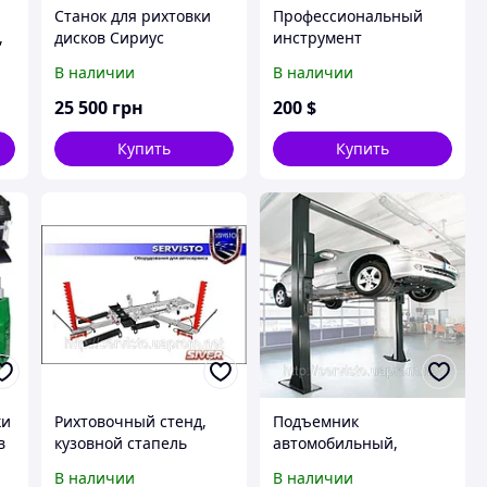
Станок для рихтовки
Профессиональный
,
дисков Сириус
инструмент
а
Универсал
JONNESWAY
В наличии
В наличии
25 500
грн
200
$
Купить
Купить
ки
Рихтовочный стенд,
Подъемник
в
кузовной стапель
автомобильный,
«SIVER B» 110
подъемник,
В наличии
В наличии
подъемники АТТ