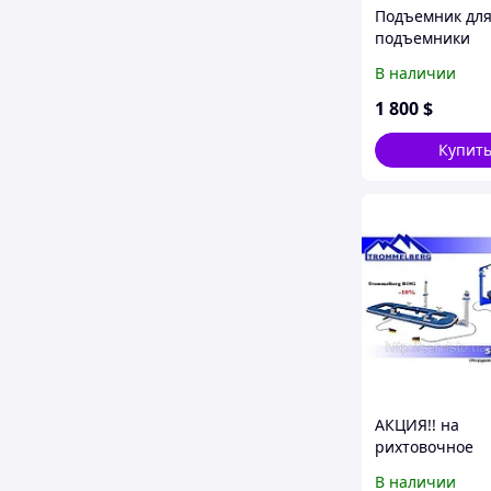
Подъемник для
подъемники
В наличии
1 800
$
Купит
АКЦИЯ!! на
рихтовочное
оборудование
В наличии
Trommelberg B