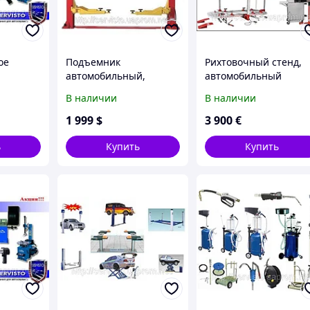
ое
Подъемник
Рихтовочный стенд,
автомобильный,
автомобильный
 под
подъемники.
стапель
В наличии
В наличии
1 999
$
3 900
€
ь
Купить
Купить