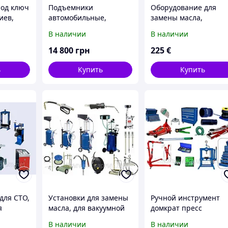
од ключ
Подъемники
Оборудование для
иев,
автомобильные,
замены масла,
игов,
подъемник
маслозаменное
В наличии
В наличии
гидравлический.
оборудование Киев,
Харковь
14 800
грн
225
€
ь
Купить
Купить
для СТО,
Установки для замены
Ручной инструмент
я
масла, для вакуумной
домкрат пресс
замены масла.
Jonnesway головки
В наличии
В наличии