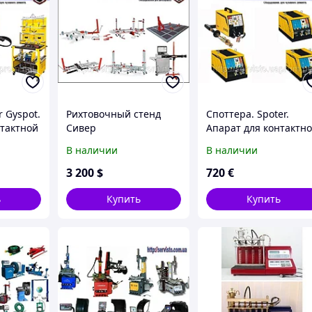
r Gyspot.
Рихтовочный стенд
Споттера. Spoter.
нтактной
Сивер
Апарат для контактн
сварки
В наличии
В наличии
3 200
$
720
€
ь
Купить
Купить