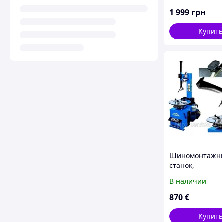
1 999
грн
Купит
Шиномонтажн
станок,
балансировоч
В наличии
станок Tromme
870
€
Купит