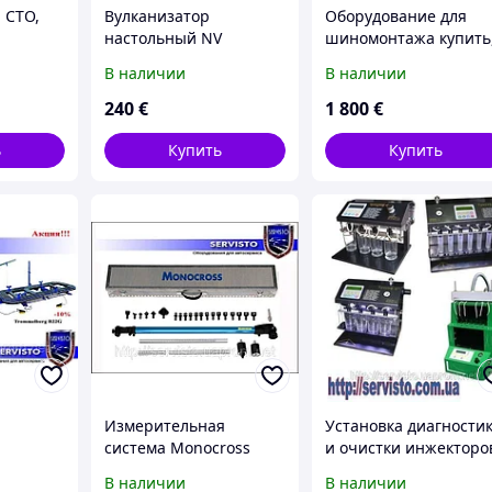
 СТО,
Вулканизатор
Оборудование для
настольный NV
шиномонтажа купить
002Trommelberg
шиномонтаж Украин
В наличии
В наличии
240
€
1 800
€
ь
Купить
Купить
Измерительная
Установка диагности
система Monocross
и очистки инжекторо
Триумф
В наличии
В наличии
19G