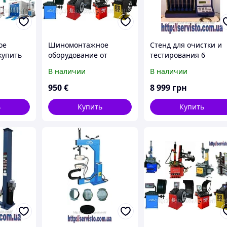
ое
Шиномонтажное
Стенд для очистки и
купить
оборудование от
тестирования 6
СТО
производителя,
форсунок Циклон 6
В наличии
В наличии
шиномонтажные
станки
950
€
8 999
грн
ь
Купить
Купить