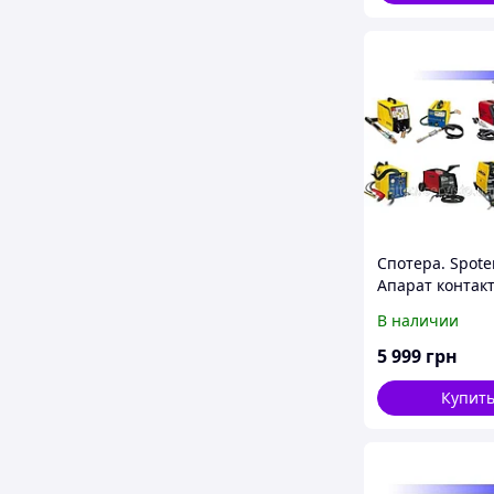
Спотера. Spoter
Апарат контак
сварки.
В наличии
5 999
грн
Купит