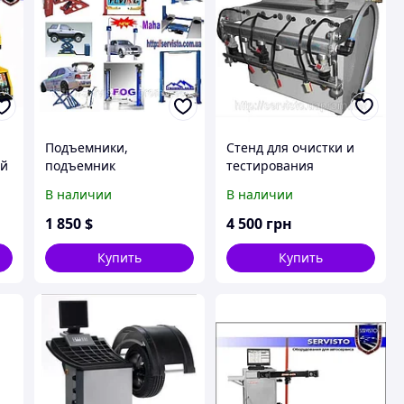
Подъемники,
Стенд для очистки и
ой
подъемник
тестирования
автомобильный,
форсунок Спринт 6К
В наличии
В наличии
подъемник
гидравлический,
1 850
$
4 500
грн
подъемник
двухстоечный
Купить
Купить