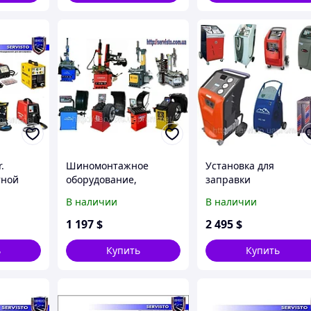
.
Шиномонтажное
Установка для
тной
оборудование,
заправки
шиномонтаж,
кондиционеров
В наличии
В наличии
шиномонтажный
станок.
1 197
$
2 495
$
ь
Купить
Купить