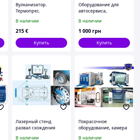
Вулканизатор.
Оборудование для
Термопрес.
автосервиса,
шиномонтаж Одесса,
В наличии
В наличии
Кривой Рог, Харьков
215
€
1 000
грн
Купить
Купить
Лазерный стенд
Покрасочное
развал схождения
оборудование, камера
СДЛ-5
покрасочная.
В наличии
В наличии