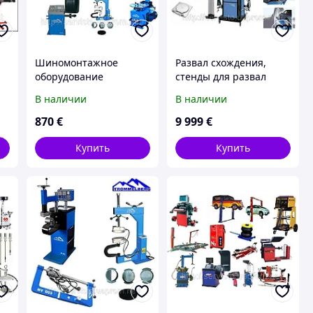
Шиномонтажное
Развал схождения,
оборудование
стенды для развал
Trommelberg.
схождения.
В наличии
В наличии
870
€
9 999
€
Купить
Купить