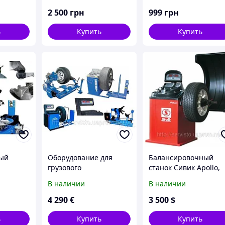
ударные
2 500
грн
999
грн
ь
Купить
Купить
ый
Оборудование для
Балансировочный
грузового
станок Сивик Apollo,
ный
шиномонтажа,
шиномонтажное
В наличии
В наличии
lberg.
грузовой шиномонтаж.
оборудование.
4 290
€
3 500
$
ь
Купить
Купить