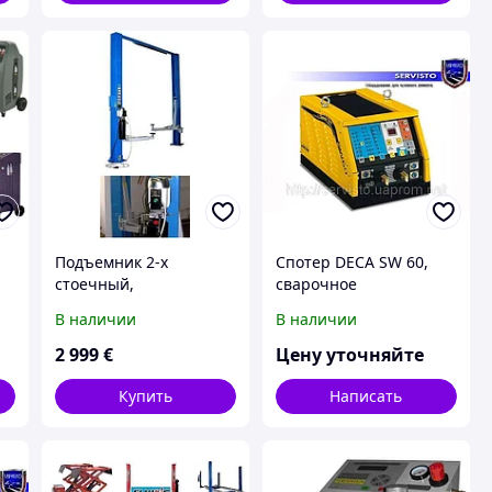
Подъемник 2-х
Спотер DECA SW 60,
стоечный,
сварочное
гидравлический,
оборудование
В наличии
В наличии
ассиметричный.
2 999
€
Цену уточняйте
Купить
Написать