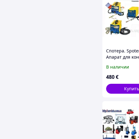
Спотера. Spote
Апарат для ко
сварки.
В наличии
480
€
Купит