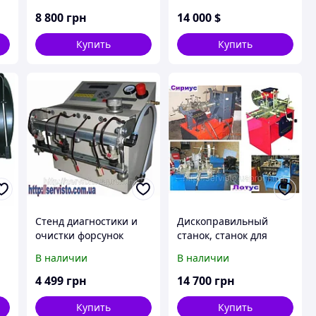
8 800
грн
14 000
$
Купить
Купить
Стенд диагностики и
Дископравильный
очистки форсунок
станок, станок для
Спринт 6К
прокатки дисков.
В наличии
В наличии
4 499
грн
14 700
грн
Купить
Купить