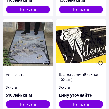
110
лей/кв.м
150
лей/кв.м
Написать
Написать
Уф. печать
Шелкография (Визитки
100 шт.)
Услуга
Услуга
510
лей/кв.м
Цену уточняйте
Написать
Написать