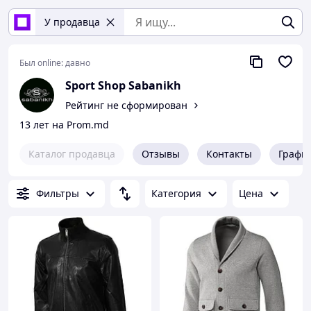
У продавца
Был online:
давно
Sport Shop Sabanikh
Рейтинг не сформирован
13 лет на Prom.md
Каталог продавца
Отзывы
Контакты
Графи
Фильтры
Категория
Цена