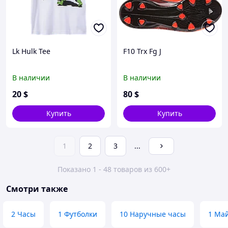
Lk Hulk Tee
F10 Trx Fg J
В наличии
В наличии
20
$
80
$
Купить
Купить
1
2
3
...
Показано 1 - 48 товаров из 600+
Смотри также
2 Часы
1 Футболки
10 Наручные часы
1 Ма