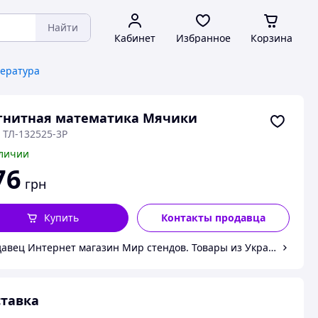
Найти
Кабинет
Избранное
Корзина
тература
гнитная математика Мячики
 ТЛ-132525-3Р
личии
76
грн
Купить
Контакты продавца
авец Интернет магазин Мир стендов. Товары из Украины
тавка