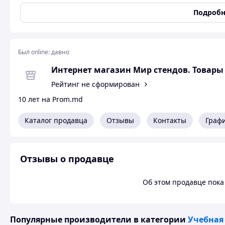
элементов
Подробн
Высота
60 мм
Упаковка
Картонная коробка
Тип
Игровой набор с фигурк
Был online:
давно
Возрастная группа
От 2 лет
Интернет магазин Мир стендов. Товары
Выберите высоту магнитов
6 см
Рейтинг не сформирован
10 лет на Prom.md
Набор развивающих магнитов для составления простых матем
же сравнение. Кроме счёта и простых математических дейст
Каталог продавца
Отзывы
Контакты
Граф
предметов, называть их, тренируя правильное произношение.
познавательно.
Отзывы о продавце
Об этом продавце пока 
Популярные производители
в категории
Учебная