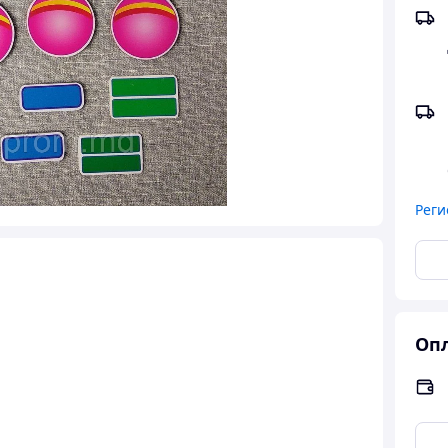
Реги
Опл