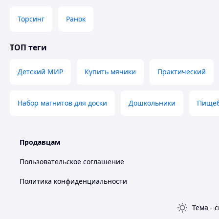
Торсинг
Ранок
Обучающие магниты (высота по 6 см каждый) изготовлены вр
приклеен магнит-шайба. Чтобы поломать магнит нужно прил
ТОП теги
коробочка для хранения магнитов.
Детский МИР
Купить мячики
Практический
Набор магнитов для доски
Дошкольники
Пищеб
Продавцам
Пользовательское соглашение
Магниты можно мыть и вытирать. Они не боятся воды и мою
Политика конфиденциальности
Тема
-
с