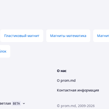
учную из прочного пластика. На обратной стороне
ожить не малые усилия. К набору прилагается
Пластиковый магнит
Магниты математика
Магни
лок
О нас
О prom.md
щих средств.
Контактная информация
ветлая
BETA
© prom.md, 2009-2026