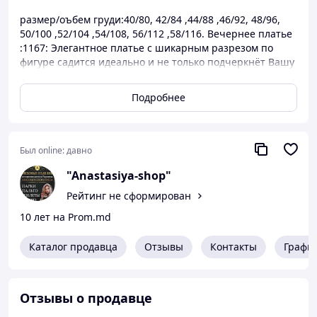
размер/оъбем груди:40/80, 42/84 ,44/88 ,46/92, 48/96,
50/100 ,52/104 ,54/108, 56/112 ,58/116. Вечернее платье
:1167: Элегантное платье с шикарным разрезом по
фигуре садится идеально и не только подчеркнёт Вашу
фигуру, но и представит Вас элегантной женщиной,
которая имеет шикарный вкус. Практически все
Подробнее
женщины, которые одевают на какую-либо вечеринку
вечернее платье, сразу же становятся не просто
обычными женщинами, а королевами вечеринки, а
особенно в том случае, когда такое платье идеально
Был online:
давно
сшито по фигуре женщины. Поэтому очень важно
"Anastasiya-shop"
выбрать платье по своему размеру.
Рейтинг не сформирован
10 лет на Prom.md
Каталог продавца
Отзывы
Контакты
Графи
Отзывы о продавце