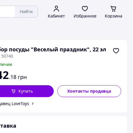
Найти
Кабинет
Избранное
Корзина
ор посуды "Веселый праздник", 22 эл
 50740
личии
42
.18
грн
Купить
Контакты продавца
авец LoveToys
тавка