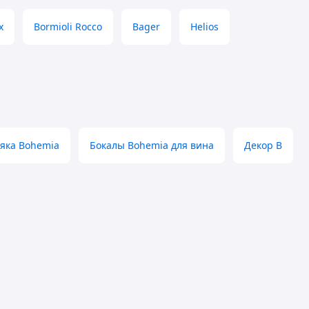
x
Bormioli Rocco
Bager
Helios
ьяка Bohemia
Бокалы Bohemia для вина
Декор B