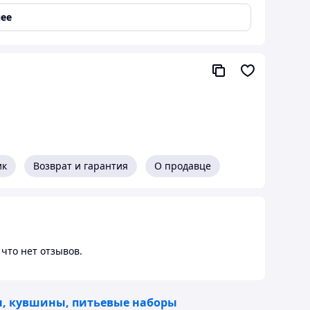
ее
чайные ложечки (6 шт.), сахарница с крышечкой,
ик
Возврат и гарантия
О продавце
что нет отзывов.
, кувшины, питьевые наборы