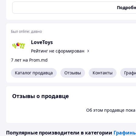
Вес в упаковке: 400 г
Габариты в упаковке: 29 x 15 x 30 см
Подробн
Габариты без упаковки: 29 x 15 x 30 см
Cтрана производитель: Украина
Материал: Пластик
Комплектация: Поднос, чашечки (6 шт.), блюдца (6 шт.), 
Был online:
давно
графин
LoveToys
Рейтинг не сформирован
7 лет на Prom.md
Каталог продавца
Отзывы
Контакты
Граф
Отзывы о продавце
Об этом продавце пока 
Популярные производители
в категории
Графины