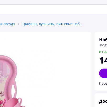
ая посуда
Графины, кувшины, питьевые наборы
Наб
Код:
В на
1
Прод
Дос