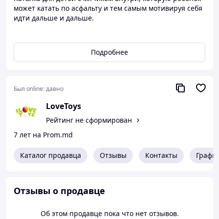
может катать по асфальту и тем самым мотивируя себя
идти дальше и дальше.
Бренд: BeBeLino
Цвет: Красный
Подробнее
Вес в упаковке: 356 г
Габариты в упаковке: 59 x 19 x 15 см
Cтрана производитель: Китай
Материал: Пластик
Был online:
давно
LoveToys
Рейтинг не сформирован
7 лет на Prom.md
Каталог продавца
Отзывы
Контакты
Графи
Отзывы о продавце
Об этом продавце пока что нет отзывов.