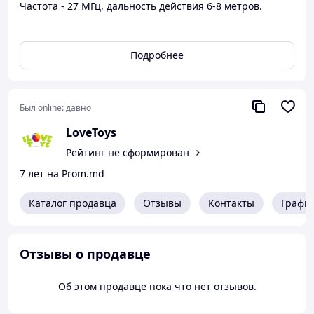
Частота - 27 МГц, дальность действия 6-8 метров.
Упаковка: Коробка
Цвет: Оранжевый
Подробнее
Тип эл-тов питания: Батарейки (АА)
Кол-во эл-тов питания: 2
Эл-ты питания в комплекте: Нет
Вес в упаковке: 355 г
Был online:
давно
Габариты в упаковке: 8 x 20 x 11 см
LoveToys
Cтрана производитель: Китай
Материал: Пластик
Рейтинг не сформирован
Комплектация: Машинка, пульт
7 лет на Prom.md
Каталог продавца
Отзывы
Контакты
Графи
Отзывы о продавце
Об этом продавце пока что нет отзывов.