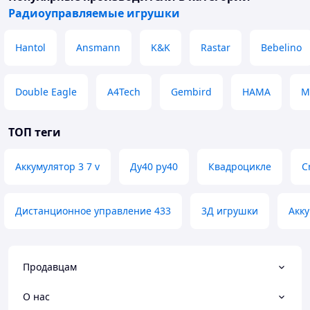
Радиоуправляемые игрушки
Hantol
Ansmann
K&K
Rastar
Bebelino
Double Eagle
A4Tech
Gembird
HAMA
M
ТОП теги
Аккумулятор 3 7 v
Ду40 ру40
Квадроцикле
C
Дистанционное управление 433
3Д игрушки
Акку
Продавцам
О нас