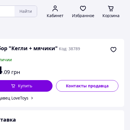
Найти
Кабинет
Избранное
Корзина
ор "Кегли + мячики"
Код: 38789
личии
4
.09
грн
Купить
Контакты продавца
авец LoveToys
тавка