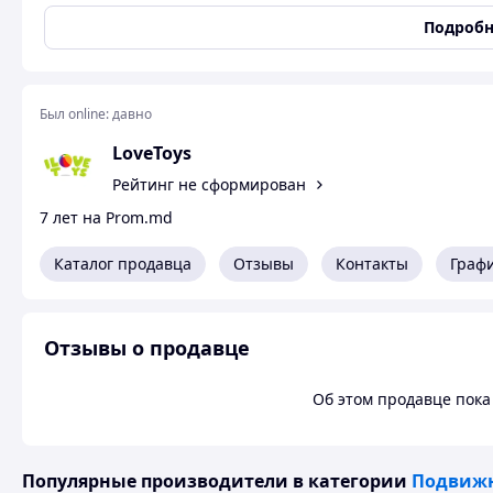
Цвет: Разноцвет
Тип эл-тов питания: Нет
Подробн
Эл-ты питания в комплекте: Нет
Вес в упаковке: 205 г
Габариты в упаковке: 40 x 20.5 x 5 см
Cтрана производитель: Украина
Был online:
давно
Материал: Пластик
LoveToys
Комплектация: Кегли (6 штук), 3 мячик
Рейтинг не сформирован
7 лет на Prom.md
Каталог продавца
Отзывы
Контакты
Граф
Отзывы о продавце
Об этом продавце пока 
Популярные производители
в категории
Подвижн