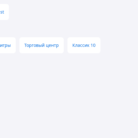
st
 игры
Торговый центр
Классик 10