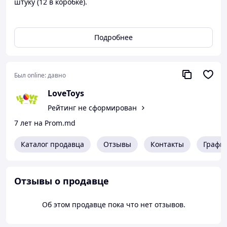
штуку (12 в коробке).
Бренд: YG Toys
Упаковка: Коробка
Подробнее
Цвет: Разноцвет
Вес в упаковке: 76 г
Габариты в упаковке: 11 x 11 x 11 см
Cтрана производитель: Китай
Был online:
давно
Материал: Комбинированный
LoveToys
Рейтинг не сформирован
7 лет на Prom.md
Каталог продавца
Отзывы
Контакты
Графи
Отзывы о продавце
Об этом продавце пока что нет отзывов.