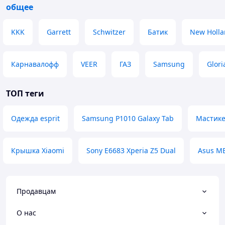
общее
KKK
Garrett
Schwitzer
Батик
New Holl
Карнавалофф
VEER
ГАЗ
Samsung
Glor
ТОП теги
Одежда esprit
Samsung P1010 Galaxy Tab
Мастик
Крышка Xiaomi
Sony E6683 Xperia Z5 Dual
Asus ME
Продавцам
О нас