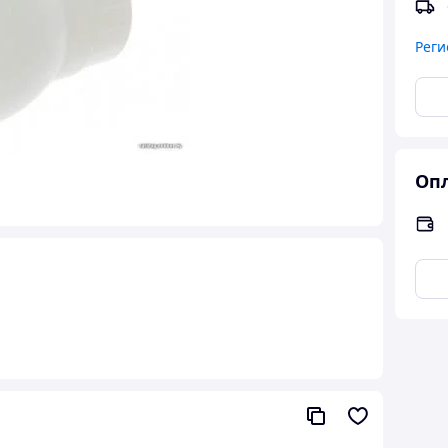
Реги
Опл