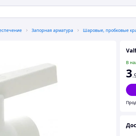
беспечение
Запорная арматура
Шаровые, пробковые кр
Val
В на
3
.
Прод
Дос