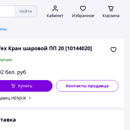
Найти
Кабинет
Избранное
Корзина
аны
fex Кран шаровой ПП 20 [10144020]
личии
92
бел. руб
Купить
Контакты продавца
авец HENJUK
тавка