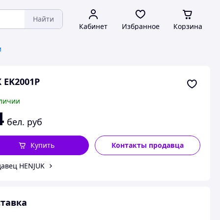
Найти
Кабинет
Избранное
Корзина
и
 EK2001P
личии
4
бел. руб
Купить
Контакты продавца
авец HENJUK
тавка