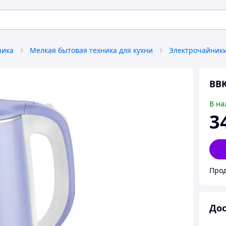
ника
Мелкая бытовая техника для кухни
Электрочайник
BBK
В на
3
Прод
Дос