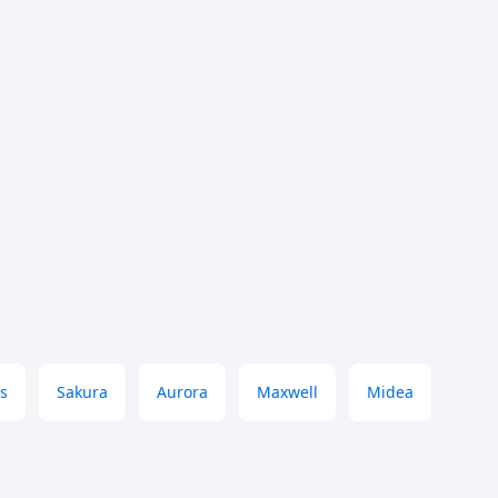
is
Sakura
Aurora
Maxwell
Midea