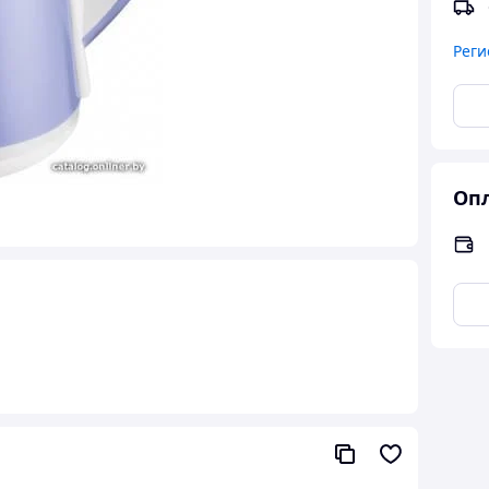
Реги
Опл