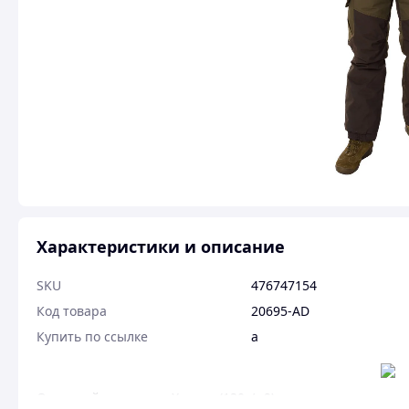
Характеристики и описание
SKU
476747154
Код товара
20695-AD
Купить по ссылке
a
Основной материал: Хлопок (130г/м2) – прочная натураль