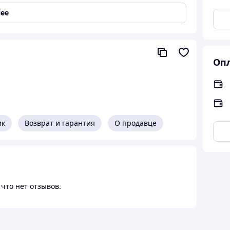
мфорт при носке. Зоны, подверженные
ее
аки.
 МОДЕЛИ
Опл
йка
одит кулиса с эластичной тесьмой
й
ик
Возврат и гарантия
О продавце
лисы на эластичной тесьме
 пуговицах
что нет отзывов.
у
тичной тесьмой