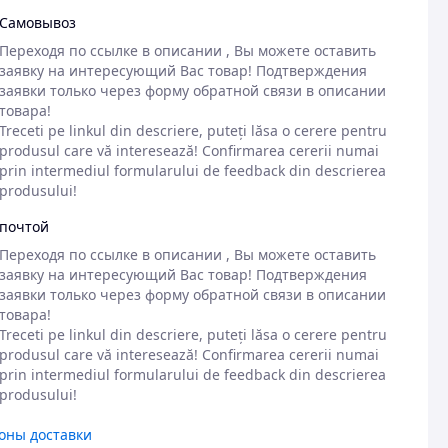
Самовывоз
Переходя по ссылке в описании , Вы можете оставить 
заявку на интересующий Вас товар! Подтверждения 
заявки только через форму обратной связи в описании 
товара! 

Treceti pe linkul din descriere, puteți lăsa o cerere pentru 
produsul care vă interesează! Confirmarea cererii numai 
prin intermediul formularului de feedback din descrierea 
produsului!
почтой
Переходя по ссылке в описании , Вы можете оставить 
заявку на интересующий Вас товар! Подтверждения 
заявки только через форму обратной связи в описании 
товара! 

Treceti pe linkul din descriere, puteți lăsa o cerere pentru 
produsul care vă interesează! Confirmarea cererii numai 
prin intermediul formularului de feedback din descrierea 
produsului!
оны доставки