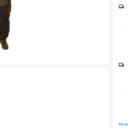
Реги
ная ткань с хорошей